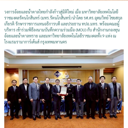
วงการอ้อยและน้ำตาลไทยกำลังก้าวสู่มิติใหม่ เมื่อ มหาวิทยาลัยเทคโนโลยี
ราชมงคลรัตนโกสินทร์ (มทร.รัตนโกสินทร์) นำโดย รศ.ดร.อุดมวิทย์ ไชยสกุล
เกียรติ รักษาราชการแทนอธิการบดี และประธาน ทปอ.มทร. พร้อมคณะผู้
บริหาร เข้าร่วมพิธีลงนามบันทึกความร่วมมือ (MOU) กับ สำนักงานกองทุน
อ้อยและน้ำตาลทราย และมหาวิทยาลัยเทคโนโลยีราชมงคลทั้ง 9 แห่ง ณ
โรงแรมรามาการ์เด้นส์ กรุงเทพมหานคร