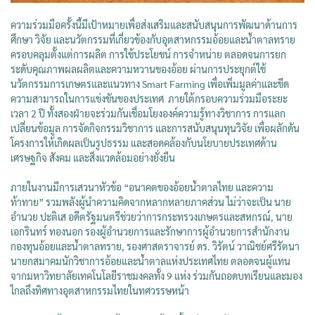
ความร่วมมือครั้งนี้มีเป้าหมายเพื่อส่งเสริมและสนับสนุนการพัฒนาด้านการ
ศึกษา วิจัย และนวัตกรรมที่เกี่ยวข้องกับอุตสาหกรรมอ้อยและน้ำตาลทราย
ครอบคลุมตั้งแต่การผลิต การใช้ประโยชน์ การจำหน่าย ตลอดจนการยก
ระดับคุณภาพผลผลิตและความหวานของอ้อย ผ่านการประยุกต์ใช้
นวัตกรรมการเกษตรและแนวทาง Smart Farming เพื่อเพิ่มมูลค่าและขีด
ความสามารถในการแข่งขันของประเทศ ภายใต้กรอบความร่วมมือระยะ
เวลา 2 ปี ทั้งสองฝ่ายจะร่วมกันเชื่อมโยงองค์ความรู้ทางวิชาการ การแลก
เปลี่ยนข้อมูล การจัดกิจกรรมวิชาการ และการสนับสนุนทุนวิจัย เพื่อผลักดัน
โครงการให้เกิดผลเป็นรูปธรรม และสอดคล้องกับนโยบายประเทศด้าน
เศรษฐกิจ สังคม และสิ่งแวดล้อมอย่างยั่งยืน
ภายในงานมีการเสวนาหัวข้อ “อนาคตของอ้อยน้ำตาลไทย และความ
ท้าทาย” รวมพลังผู้นำความคิดจากหลากหลายภาคส่วน ไม่ว่าจะเป็น นาย
อำนวย ปะติเส อดีตรัฐมนตรีช่วยว่าการกระทรวงเกษตรและสหกรณ์, นาย
เอกรินทร์ ทองนอก รองผู้อำนวยการและรักษาการผู้อำนวยการสำนักงาน
กองทุนอ้อยและน้ำตาลทราย, รองศาสตราจารย์ ดร. วิรัตน์ วาณิชย์ศรีรัตนา
นายกสมาคมนักวิชาการอ้อยและน้ำตาลแห่งประเทศไทย ตลอดจนผู้แทน
จากมหาวิทยาลัยเทคโนโลยีราชมงคลทั้ง 9 แห่ง ร่วมกันถอดบทเรียนและมอง
ไกลถึงทิศทางอุตสาหกรรมไทยในทศวรรษหน้า