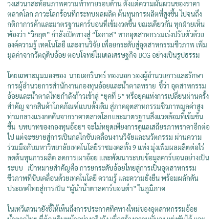
วงเสวนาสะท้อนภาพความท้าทายรอบด้าน ตั้งแต่ความผันผวนของราคา
ตลาดโลก ภาวะโลกร้อนที่กระทบผลผลิต ต้นทุนการผลิตที่สูงขึ้น ไปจนถึง
กติกาการค้าและมาตรฐานคาร์บอนที่เข้มงวดขึ้น ขณะเดียวกัน ทุกฝ่ายเห็น
พ้องว่า “วิกฤต” กำลังเปิดทางสู่ “โอกาส” หากอุตสาหกรรมเร่งปรับตัวด้วย
องค์ความรู้ เทคโนโลยี และงานวิจัย เพื่อยกระดับสู่อุตสาหกรรมชีวภาพ เพิ่ม
มูลค่าจากวัตถุดิบอ้อย ตอบโจทย์โมเดลเศรษฐกิจ BCG อย่างเป็นรูปธรรม
โดยเฉพาะมุมมองของ นายเอกรินทร์ ทองนอก รองผู้อำนวยการและรักษา
การผู้อำนวยการสำนักงานกองทุนอ้อยและน้ำตาลทราย ชี้ว่า อุตสาหกรรม
อ้อยและน้ำตาลไทยกำลังก้าวเข้าสู่ “ยุคที่ 5” หรือยุคแห่งการเปลี่ยนผ่านครั้ง
สำคัญ จากสินค้าโภคภัณฑ์แบบดั้งเดิม สู่ภาคอุตสาหกรรมชีวภาพมูลค่าสูง
ท่ามกลางแรงกดดันจากราคาตลาดโลกและมาตรฐานสิ่งแวดล้อมที่เข้มข้น
ขึ้น บทบาทของกองทุนอ้อยฯ จะไม่หยุดเพียงการดูแลเสถียรภาพราคาอีกต่อ
ไป แต่จะขยายสู่การเป็นกลไกขับเคลื่อนงานวิจัยและนวัตกรรม ผ่านความ
ร่วมมือกับมหาวิทยาลัยเทคโนโลยีราชมงคลทั้ง 9 แห่ง มุ่งเพิ่มผลผลิตต่อไร่
ลดต้นทุนการผลิต ลดการเผาอ้อย และพัฒนาระบบข้อมูลคาร์บอนอย่างเป็น
ระบบ เป้าหมายสำคัญคือ การยกระดับอ้อยไทยสู่การเป็นอุตสาหกรรม
ชีวภาพที่ขับเคลื่อนด้วยเทคโนโลยี ความรู้ และความยั่งยืน พร้อมผลักดัน
ประเทศไทยสู่การเป็น “ผู้นำน้ำตาลคาร์บอนต่ำ” ในภูมิภาค
ในเทวีเสวนายังชี้ให้เห็นถึงการประกาศทิศทางใหม่ของอุตสาหกรรมอ้อย
น้ำตาลไทย ที่ต้องเดินหน้าอย่างจริงจัง เพื่อสร้างความมั่นคง แข่งขันได้ และ