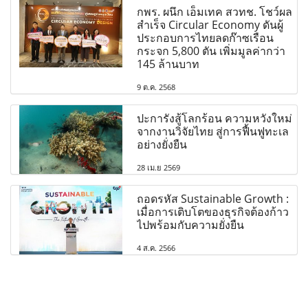
กพร. ผนึก เอ็มเทค สวทช. โชว์ผล
สำเร็จ Circular Economy ดันผู้
ประกอบการไทยลดก๊าซเรือน
กระจก 5,800 ตัน เพิ่มมูลค่ากว่า
145 ล้านบาท
9 ต.ค. 2568
ปะการังสู้โลกร้อน ความหวังใหม่
จากงานวิจัยไทย สู่การฟื้นฟูทะเล
อย่างยั่งยืน
28 เม.ย 2569
ถอดรหัส Sustainable Growth :
เมื่อการเติบโตของธุรกิจต้องก้าว
ไปพร้อมกับความยั่งยืน
4 ส.ค. 2566