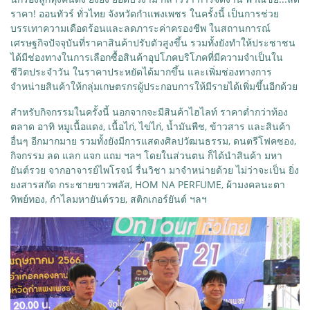
ราคา! ออนทัวร์ ทั่วไทย จังหวัดกำแพงเพชร ในครั้งนี้ เป็นการช่วย
บรรเทาความเดือดร้อนและลดภาระค่าครองชีพ ในสถานการณ์
เศรษฐกิจปัจจุบันที่ราคาสินค้าปรับตัวสูงขึ้น รวมทั้งยังทำให้ประชาชน
ได้มีช่องทางในการเลือกซื้อสินค้าอุปโภคบริโภคที่มีความจำเป็นใน
ชีวิตประจำวัน ในราคาประหยัดได้มากขึ้น และเพิ่มช่องทางการ
จำหน่ายสินค้าให้กลุ่มเกษตรกรผู้ประกอบการให้มีรายได้เพิ่มขึ้นอีกด้วย
สำหรับกิจกรรมในครั้งนี้ นอกจากจะมีสินค้าไฮไลท์ ราคาต่ำกว่าท้อง
ตลาด อาทิ หมูเนื้อแดง, เนื้อไก่, ไข่ไก่, น้ำมันพืช, ข้าวสาร และสินค้า
อื่นๆ อีกมากมาย รวมทั้งยังมีการแสดงศิลปวัฒนธรรม, ดนตรีโฟคซอง,
กิจกรรม ลด แลก แจก แถม ฯลฯ โดยในส่วนตน ก็ได้นำสินค้า มหา
ยันต์รวย จากอาจารย์ไพโรจน์ รื่นวิชา มาจำหน่ายด้วย ไม่ว่าจะเป็น ยิ่ง
ยงสารสกัด กระชายขาวพลัส, HOM NA PERFUME, ผ้ามงคลนะตา
ทิพย์ทอง, กำไลมหายันต์รวย, สติกเกอร์ยันต์ ฯลฯ