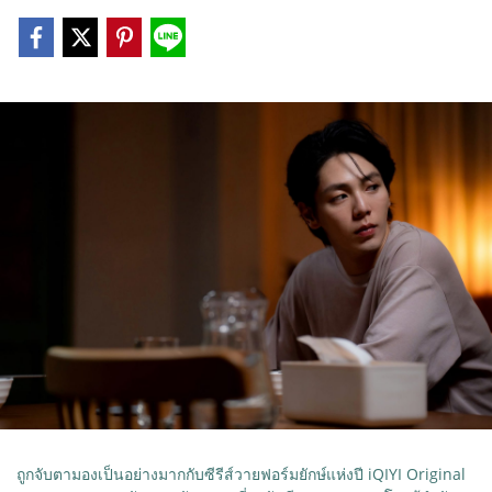
ถูกจับตามองเป็นอย่างมากกับซีรีส์วายฟอร์มยักษ์แห่งปี iQIYI Original