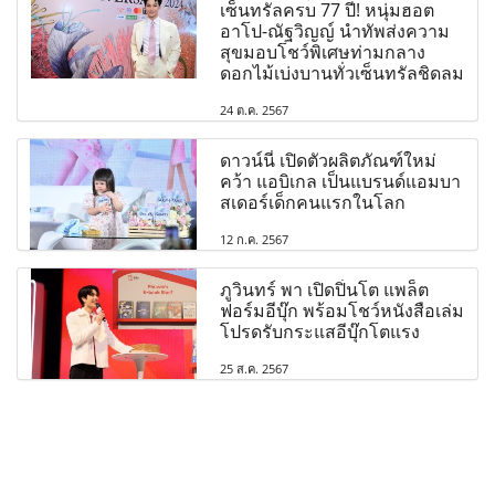
เซ็นทรัลครบ 77 ปี! หนุ่มฮอต
อาโป-ณัฐวิญญ์ นำทัพส่งความ
สุขมอบโชว์พิเศษท่ามกลาง
ดอกไม้เบ่งบานทั่วเซ็นทรัลชิดลม
24 ต.ค. 2567
ดาวน์นี่ เปิดตัวผลิตภัณฑ์ใหม่
คว้า แอบิเกล เป็นแบรนด์แอมบา
สเดอร์เด็กคนแรกในโลก
12 ก.ค. 2567
ภูวินทร์ พา เปิดปิ่นโต แพล็ต
ฟอร์มอีบุ๊ก พร้อมโชว์หนังสือเล่ม
โปรดรับกระแสอีบุ๊กโตแรง
25 ส.ค. 2567