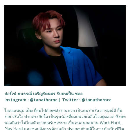
ปอร์เช่-ธนธรณ์ เจริญรัตนพร รับบทเป็น ซอล
Instagram : @tanathornc | Twitter : @tanathorncc
ไอดอลหนุ่ม เต็มเปี่ยมไปด้วยพลังงานบวก เป็นคนร่าเริง อารมณ์ดี ยิ้ม
ง่าย จริงใจ ปากตรงกับใจ เป็นรุ่นน้องที่คอยช่วยเหลือโจอยู่ตลอด ซึ่งบท
ซอลถือว่าไม่ไกลตัวจากปอร์เช่เพราะเป็นคนสนุกสนาน Work Hard,
Play Hard และชอบสังสรรค์อยู่แล้ว ประกอบกับคติในการดำเนินชีวิต