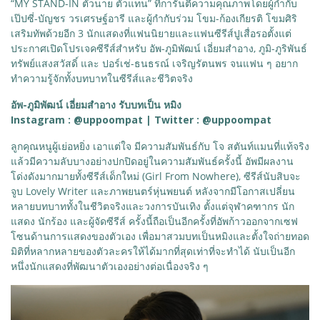
“MY STAND-IN ตัวนาย ตัวแทน” ที่การันตีความคุณภาพโดยผู้กำกับ
เป๊ปซี่-บัญชร วรเศรษฐ์อารี และผู้กำกับร่วม โขม-ก้องเกียรติ โขมศิริ
เสริมทัพด้วยอีก 3 นักแสดงที่แฟนนิยายและแฟนซีรีส์ปูเสื่อรอตั้งแต่
ประกาศเปิดโปรเจคซีรีส์สำหรับ อัพ-ภูมิพัฒน์ เอี่ยมสำอาง, ภูมิ-ภูริพันธ์
ทรัพย์แสงสวัสดิ์ และ ปอร์เช่-ธนธรณ์ เจริญรัตนพร จนแฟน ๆ อยาก
ทำความรู้จักทั้งบทบาทในซีรีส์และชีวิตจริง
อัพ-ภูมิพัฒน์ เอี่ยมสำอาง รับบทเป็น หมิง
Instagram : @uppoompat | Twitter : @uppoompat
ลูกคุณหนูผู้เย่อหยิ่ง เอาแต่ใจ มีความสัมพันธ์กับ โจ สตันท์แมนที่แท้จริง
แล้วมีความลับบางอย่างปกปิดอยู่ในความสัมพันธ์ครั้งนี้ อัพมีผลงาน
โด่งดังมากมายทั้งซีรีส์เด็กใหม่ (Girl From Nowhere), ซีรีส์นับสิบจะ
จูบ Lovely Writer และภาพยนตร์หุ่นพยนต์ หลังจากมีโอกาสเปลี่ยน
หลายบทบาททั้งในชีวิตจริงและวงการบันเทิง ตั้งแต่จุฬาคฑากร นัก
แสดง นักร้อง และผู้จัดซีรีส์ ครั้งนี้ถือเป็นอีกครั้งที่อัพก้าวออกจากเซฟ
โซนด้านการแสดงของตัวเอง เพื่อมาสวมบทเป็นหมิงและตั้งใจถ่ายทอด
มิติที่หลากหลายของตัวละครให้ได้มากที่สุดเท่าที่จะทำได้ นับเป็นอีก
หนึ่งนักแสดงที่พัฒนาตัวเองอย่างต่อเนื่องจริง ๆ