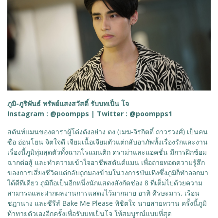
ภูมิ-ภูริพันธ์ ทรัพย์แสงสวัสดิ์ รับบทเป็น โจ
Instagram : @poompps | Twitter : @poompps1
สตันท์แมนของดาราผู้โด่งดังอย่าง ตง (เมฆ-จิรกิตติ์ ถาวรวงศ์) เป็นคน
ซื่อ อ่อนโยน จิตใจดี เจียมเนื้อเจียมตัวแต่กลับอาภัพทั้งเรื่องรักและงาน
เรื่องนี้ภูมิทุ่มสุดตัวทั้งฉากโรแมนติก ดราม่าและแอคชั่น มีการฝึกซ้อม
ฉากต่อสู้ และทำความเข้าใจอาชีพสตันต์แมน เพื่อถ่ายทอดความรู้สึก
ของการเสี่ยงชีวิตแต่กลับถูกมองข้ามในวงการบันเทิงซึ่งภูมิก็ทำออกมา
ได้ดีทีเดียว ภูมิถือเป็นอีกหนึ่งนักแสดงสังกัดช่อง 8 ที่เต็มไปด้วยความ
สามารถและฝากผลงานการแสดงไว้มากมาย อาทิ ศีรษะมาร, เรือน
ชฎานาง และซีรีส์ Bake Me Please พิชิตใจ นายสายหวาน ครั้งนี้ภูมิ
ท้าทายตัวเองอีกครั้งเพื่อรับบทเป็นโจ ให้สมบูรณ์แบบที่สุด