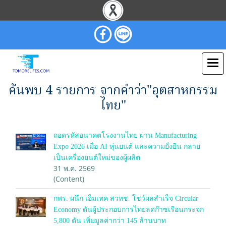
ค้นพบ 4 รายการ จากคำว่า"อุตสาหกรรม
ไทย"
ถอดรหัสอนาคตโรงงานไทย ผ่าน Manufacturing
Expo 2026 เมื่อ AI หุ่นยนต์ และความยั่งยืน กลาย
เป็นเครื่องยนต์ใหม่ของผู้ผลิต
31 พ.ค. 2569
(Content)
กพร. ผนึก เอ็มเทค สวทช. โชว์ผลสำเร็จ Circular
Economy ดันผู้ประกอบการไทยลดก๊าซเรือนกระจก
5,800 ตัน เพิ่มมูลค่ากว่า 145 ล้านบาท