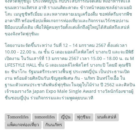
จังหวัดฟุกุชิมูะ ประเทศญี่ปุ่น กับประสบการณ์จัดเต็ม ทั้งอาหารทะเล
ขนมหวานเลิศรส อาทิ ราเมนคิตะคาตะ ข้าวหน้าหอยเชลล์ย่างเนยมิ
โสะ เมนูซูชิพรีเมี่ยม และหลากหลายเมนูเครื่องดื่ม ชอฟท์ครีมจากพืช
อาคาสึกิ พร้อมช้อปแพ็คเกจการท่องเที่ยวและกิจกรรมเวิร์กชอปงาน
ฝีมือแบบดั้งเดิม เพื่อให้ผู้คนทุกวัยตั้งแต่เด็กถึงผู้ใหญ่ได้สัมผัสถึงเสน่ห์
ของจังหวัดฟุกุชิมะ
โดยงานจะจัดขึ้นระหว่าง วันที่ 12 – 14 มกราคม 2567 ตั้งแต่เวลา
10.00 - 22.00 น. ณ ชั้น G เดอะมอลล์ไลฟ์สโตร์ บางกะปิ และจะมีพิธี
เปิดงาน ในวันเสาร์ที่ 13 มกราคม 2567 เวลา 15.00 – 18.00 น. ณ M
LIFESTYLE HALL ชั้น G เดอะมอลล์ไลฟ์สโตร์ บางกะปิ โดยมี คุณซึจิ
ยะ ชินาโกะ รัฐมนตรีกระทรวงฟื้นฟู ประเทศญี่ปุ่น เป็นประธานเปิด
งาน พร้อมด้วยศิลปินรับเชิญสุดพิเศษ กัน - นภัทร อินทร์ใจเอื้อ ใน
ฐานะตัวแทนประชาสัมพันธ์ฟุกุชิมะในฤดูใบไม้ร่วง ปี 2562 และศิลปิน
เจ้าของรางวัล Japan Expo Male Single Award รางวัลนักร้องชายผู้
ชื่นชอบญี่ปุ่น ร่วมกิจกรรมและร่วมพูดคุยบนเวที
Tomorelifes
tomorelifes
ญี่ปุ่น
ฟุกุชิมะ
มนต์เสน่ห์
แพ็คเกจท่องเที่ยว
กันนภัทร