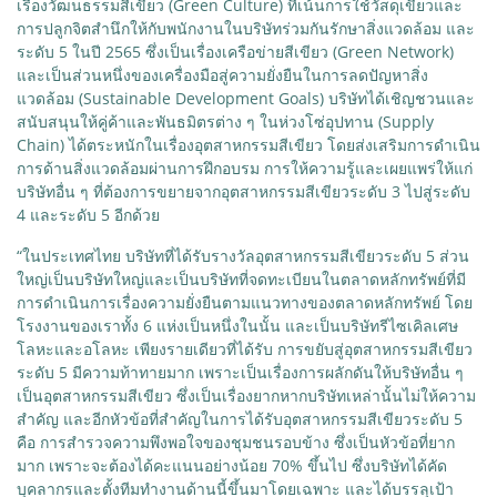
เรื่องวัฒนธรรมสีเขียว (Green Culture) ที่เน้นการใช้วัสดุเขียวและ
การปลูกจิตสำนึกให้กับพนักงานในบริษัทร่วมกันรักษาสิ่งแวดล้อม และ
ระดับ 5 ในปี 2565 ซึ่งเป็นเรื่องเครือข่ายสีเขียว (Green Network)
และเป็นส่วนหนึ่งของเครื่องมือสู่ความยั่งยืนในการลดปัญหาสิ่ง
แวดล้อม (Sustainable Development Goals) บริษัทได้เชิญชวนและ
สนับสนุนให้คู่ค้าและพันธมิตรต่าง ๆ ในห่วงโซ่อุปทาน (Supply
Chain) ได้ตระหนักในเรื่องอุตสาหกรรมสีเขียว โดยส่งเสริมการดำเนิน
การด้านสิ่งแวดล้อมผ่านการฝึกอบรม การให้ความรู้และเผยแพร่ให้แก่
บริษัทอื่น ๆ ที่ต้องการขยายจากอุตสาหกรรมสีเขียวระดับ 3 ไปสู่ระดับ
4 และระดับ 5 อีกด้วย
“ในประเทศไทย บริษัทที่ได้รับรางวัลอุตสาหกรรมสีเขียวระดับ 5 ส่วน
ใหญ่เป็นบริษัทใหญ่และเป็นบริษัทที่จดทะเบียนในตลาดหลักทรัพย์ที่มี
การดำเนินการเรื่องความยั่งยืนตามแนวทางของตลาดหลักทรัพย์ โดย
โรงงานของเราทั้ง 6 แห่งเป็นหนึ่งในนั้น และเป็นบริษัทรีไซเคิลเศษ
โลหะและอโลหะ เพียงรายเดียวที่ได้รับ การขยับสู่อุตสาหกรรมสีเขียว
ระดับ 5 มีความท้าทายมาก เพราะเป็นเรื่องการผลักดันให้บริษัทอื่น ๆ
เป็นอุตสาหกรรมสีเขียว ซึ่งเป็นเรื่องยากหากบริษัทเหล่านั้นไม่ให้ความ
สำคัญ และอีกหัวข้อที่สำคัญในการได้รับอุตสาหกรรมสีเขียวระดับ 5
คือ การสำรวจความพึงพอใจของชุมชนรอบข้าง ซึ่งเป็นหัวข้อที่ยาก
มาก เพราะจะต้องได้คะแนนอย่างน้อย 70% ขึ้นไป ซึ่งบริษัทได้คัด
บุคลากรและตั้งทีมทำงานด้านนี้ขึ้นมาโดยเฉพาะ และได้บรรลุเป้า