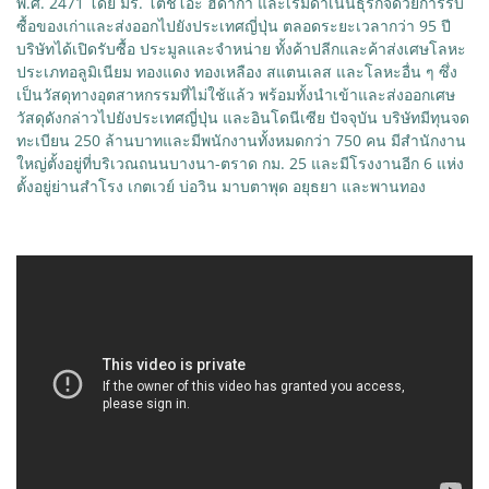
พ.ศ. 2471 โดย มร. โตชิโอะ ฮีดากา และเริ่มดำเนินธุรกิจด้วยการรับ
ซื้อของเก่าและส่งออกไปยังประเทศญี่ปุ่น ตลอดระยะเวลากว่า 95 ปี
บริษัทได้เปิดรับซื้อ ประมูลและจำหน่าย ทั้งค้าปลีกและค้าส่งเศษโลหะ
ประเภทอลูมิเนียม ทองแดง ทองเหลือง สแตนเลส และโลหะอื่น ๆ ซึ่ง
เป็นวัสดุทางอุตสาหกรรมที่ไม่ใช้แล้ว พร้อมทั้งนำเข้าและส่งออกเศษ
วัสดุดังกล่าวไปยังประเทศญี่ปุ่น และอินโดนีเซีย ปัจจุบัน บริษัทมีทุนจด
ทะเบียน 250 ล้านบาทและมีพนักงานทั้งหมดกว่า 750 คน มีสำนักงาน
ใหญ่ตั้งอยู่ที่บริเวณถนนบางนา-ตราด กม. 25 และมีโรงงานอีก 6 แห่ง
ตั้งอยู่ย่านสำโรง เกตเวย์ บ่อวิน มาบตาพุด อยุธยา และพานทอง