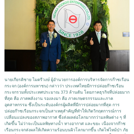
นายเกียรติชาย ไมตรีวงษ์ ผู้อำนวยการองค์การบริหารจัดการก๊าซเรือน
กระจก (องค์การมหาชน) กล่าวว่า ประเทศไทยมีการปล่อยก๊าซเรือน
กระจกรวมทั้งประเทศประมาณ 373 ล้านตัน โดยภาคธุรกิจที่ปล่อยมาก
ที่สุด คือ ภาคพลังงาน รองลงมา คือ ภาคเกษตรกรรมและภาค
อุตสาหกรรม ซึ่งเป็นระดับองค์กรผู้ผลิตที่มีการปล่อยมากที่สุด การ
ปล่อยก๊าซเรือนกระจกเป็นสาเหตุสำคัญที่ทำให้เกิดวิกฤตการณ์การ
เปลี่ยนแปลงของสภาพอากาศ ซึ่งส่งผลต่อโลกมากกว่ามลพิษต่าง ๆ ที่
เกิดขึ้น ไม่ว่าจะเป็นมลพิษทางน้ำ ทางอากาศ และขยะ เนื่องจากก๊าซ
เรือนกระจกส่งผลให้เกิดความร้อนบนผิวโลกมากขึ้น เกิดไฟไหม้ป่า ภัย