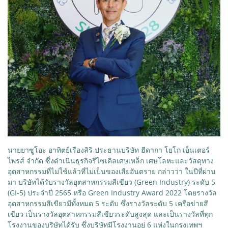
นายยาซูโอะ อาทิตย์เรืองสิริ ประธานบริษัท ฮีดากา โยโก เอ็นเตอร์
ไพรส์ จำกัด ซึ่งดำเนินธุรกิจรีไซเคิลเศษเหล็ก เศษโลหะและวัสดุทาง
อุตสาหกรรมที่ไม่ใช้แล้วที่ไม่เป็นของเสียอันตราย กล่าวว่า ในปีที่ผ่าน
มา บริษัทได้รับรางวัลอุตสาหกรรมสีเขียว (Green Industry) ระดับ 5
(GI-5) ประจำปี 2565 หรือ Green Industry Award 2022 โดยรางวัล
อุตสาหกรรมสีเขียวมีทั้งหมด 5 ระดับ ซึ่งรางวัลระดับ 5 เครือข่ายสี
เขียว เป็นรางวัลอุตสาหกรรมสีเขียวระดับสูงสุด และเป็นรางวัลที่ทุก
โรงงานของบริษัทได้รับ ซึ่งบริษัทมีโรงงานอยู่ 6 แห่งในกรุงเทพฯ