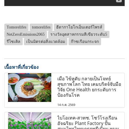
Tomorelifes
tomorelifes
ฮีดากาโยโกเอ็นเตอร์ไพรส์
NetZeroEmissions2065
รางวัลอุตสาหกรรมสีเขียวระดับ5
รีไซเคิล
เป็นมิตรต่อสิ่งแวดล้อม
ก๊าซเรือนกระจก
เนื้อหาที่เกี่ยวข้อง
เมื่อ ไข้หูดับ กลายเป็นโจทย์
สุขภาพโลก ไทย เคมบริดจ์จับมือ
วิจัย One Health ยกระดับการ
ป้องกันโรค
14 ก.ค. 2569
ไบโอเทค-สวทช. โชว์โรงเรือน
อัจฉริยะ Plant Factory ปั้น
สมุนไพรไทยเกรดพรีเมียม หนุน