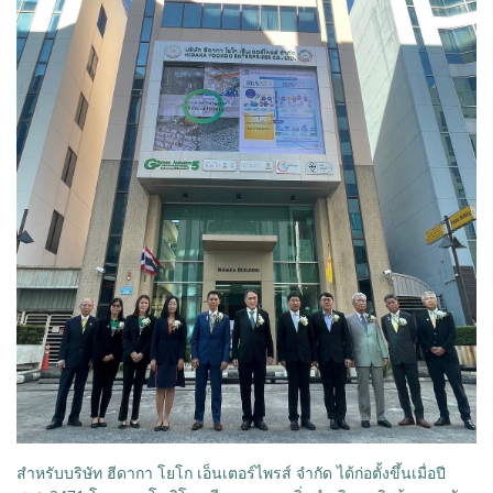
สำหรับบริษัท ฮีดากา โยโก เอ็นเตอร์ไพรส์ จำกัด ได้ก่อตั้งขึ้นเมื่อปี