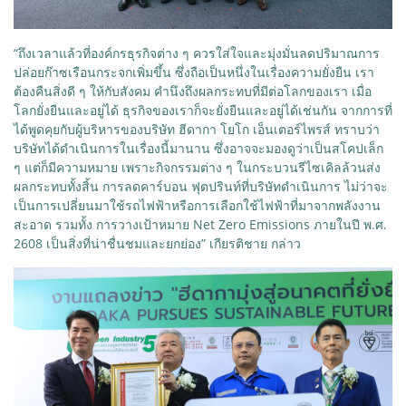
“ถึงเวลาแล้วที่องค์กรธุรกิจต่าง ๆ ควรใส่ใจและมุ่งมั่นลดปริมาณการ
ปล่อยก๊าซเรือนกระจกเพิ่มขึ้น ซึ่งถือเป็นหนึ่งในเรื่องความยั่งยืน เรา
ต้องคืนสิ่งดี ๆ ให้กับสังคม คำนึงถึงผลกระทบที่มีต่อโลกของเรา เมื่อ
โลกยั่งยืนและอยู่ได้ ธุรกิจของเราก็จะยั่งยืนและอยู่ได้เช่นกัน จากการที่
ได้พูดคุยกับผู้บริหารของบริษัท ฮีดากา โยโก เอ็นเตอร์ไพรส์ ทราบว่า
บริษัทได้ดำเนินการในเรื่องนี้มานาน ซึ่งอาจจะมองดูว่าเป็นสโคปเล็ก
ๆ แต่ก็มีความหมาย เพราะกิจกรรมต่าง ๆ ในกระบวนรีไซเคิลล้วนส่ง
ผลกระทบทั้งสิ้น การลดคาร์บอน ฟุตปรินท์ที่บริษัทดำเนินการ ไม่ว่าจะ
เป็นการเปลี่ยนมาใช้รถไฟฟ้าหรือการเลือกใช้ไฟฟ้าที่มาจากพลังงาน
สะอาด รวมทั้ง การวางเป้าหมาย Net Zero Emissions ภายในปี พ.ศ.
2608 เป็นสิ่งที่น่าชื่นชมและยกย่อง” เกียรติชาย กล่าว