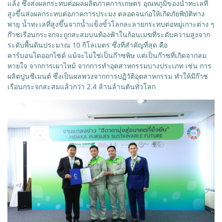
แล้ง ซึ่งส่งผลกระทบต่อผลผลิตภาคการเกษตร อุณหภูมิของน้ำทะเลที่
สูงขึ้นส่งผลกระทบต่อภาคการประมง ตลอดจนก่อให้เกิดภัยพิบัติทาง
พายุ น้ำทะเลที่สูงขึ้นจากน้ำแข็งขั้วโลกละลายกระทบต่อหมู่เกาะต่าง ๆ
ก๊าซเรือนกระจกจะถูกสะสมบนท้องฟ้าในก้อนเมฆที่ระดับความสูงจาก
ระดับพื้นดินประมาณ 10 กิโลเมตร ซึ่งที่สำคัญที่สุด คือ
คาร์บอนไดออกไซด์ แม้จะไม่ใช่เป็นก๊าซพิษ แต่เป็นก๊าซที่เกิดจากลม
หายใจ จากการเผาไหม้ จากการทำอุตสาหกรรมบางประเภท เช่น การ
ผลิตปูนซีเมนต์ ซึ่งเป็นผลพวงจากการปฏิวัติอุตสาหกรรม ทำให้มีก๊าซ
เรือนกระจกสะสมแล้วกว่า 2.4 ล้านล้านตันทั่วโลก