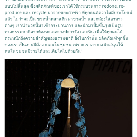
แบบไม่สิ้นสุด ซึ่งผลิตภัณฑ์ของเราได้ใช้กระบวนการ redone, re-
produce และ recycle มาจากขยะกำพร้า ที่ทุกคนคิดว่าไม่มีประโยชน์
แล้ว ไม่ว่าจะเป็น ขวดน้ำพลาสติก ฝาขวดน้ำ และกล่องใส่อาหาร
ต่างๆ เรานำพวกนี้มาเข้ากระบวนการ และนำมาปั๊มขึ้นรูปเป็นรูป
ทรงธรรมชาติจากท้องทะเลอย่างปะการัง และหิน เพื่อให้ทุกคนได้
ตระหนักถึงความสำคัญของธรรมชาติ ยิ่งไปกว่านั้น ผลิตภัณฑ์ทุกชิ้น
ของเราเป็นงานฝีมือจากคนในชุมชน เพราะเราอยากสนับสนุนให้
คนในชุมชนมีรายได้และเติบโตไปด้วยกัน”