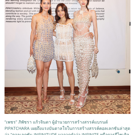
“เพชร” ภิพัชรา แก้วจินดา ผู้อำนวยการสร้างสรรค์แบรนด์
PIPATCHARA เผยถึงแรงบันดาลใจในการสร้างสรรค์คอลเลกชันล่าสุด
ว่า “คอลเลกชัน INFINITUDE มาจากคำว่า INFINITE หรือการรีไซเคิล