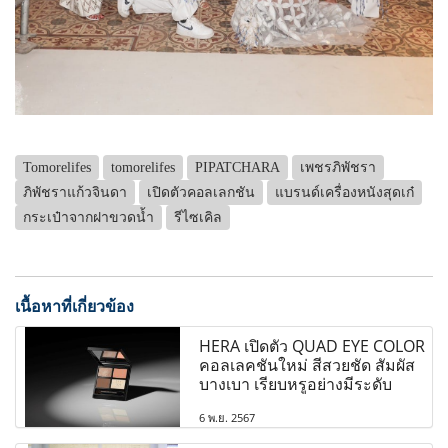
Tomorelifes
tomorelifes
PIPATCHARA
เพชรภิพัชรา
ภิพัชราแก้วจินดา
เปิดตัวคอลเลกชัน
แบรนด์เครื่องหนังสุดเก๋
กระเป๋าจากฝาขวดน้ำ
รีไซเคิล
เนื้อหาที่เกี่ยวข้อง
HERA เปิดตัว QUAD EYE COLOR
คอลเลคชันใหม่ สีสวยชัด สัมผัส
บางเบา เรียบหรูอย่างมีระดับ
6 พ.ย. 2567