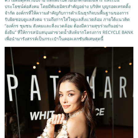
ประโยชน์ต่อสังคม โดยมีพันธมิตรสำคัญอย่าง บริษัท บุญรอดเทรดดิ้ง
จำกัด องค์กรที่ให้ความสำคัญกับการดำเนินธุรกิจบนพื้นฐานของการ
รับผิดชอบดูแลสังคม รวมถึงการใส่ใจดูแลสิ่งแวดล้อม ภายใต้แนวคิด
“องค์กร ชุมชน สังคมและสิ่งแวดล้อม ต้องมีความสุขร่วมกันอย่าง
ยั่งยืน” ที่ให้การสนับสนุนฝาขวดน้ำสิงห์จากโครงการ RECYCLE BANK
เพื่อนำมารังสรรค์เป็นกระเป๋าในคอลเลกชันพิเศษสุดนี้