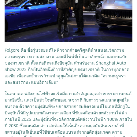
Folgore คือ ชื่อรุ่นรถยนต์ไฟฟ้าจากค่ายตรีศูลที่นำเสนอนวัตกรรม
ความหรูหรา ความสง่างาม และดีไซน์ที่เป็นเอกลักษณ์ตามแบบฉบับ
ของมาเซราติ ตั้งแต่อดีตจนถึงปัจจุบัน สำหรับงาน Shanghai Auto
Show 2023 ถือเป็นอีกหนึ่งก้าวที่สำคัญของมาเซราติ ในการบุกตลาด
เอเชีย เพื่อตอกย้ำการก้าวเข้าสู่ยุคใหม่ภายใต้แนวคิด “ความหรูหรา
และสมรรถนะแบบอิตาเลียน”
ในอนาคต พลังงานไฟฟ้าจะเริ่มมีความสำคัญต่ออุตสาหกรรมยานยนต์
มากยิ่งขึ้น และเป็นหัวใจหลักของมาเซราติ กับการวางแผนกลยุทธ์ใน
อนาคต ด้วยความมุ่งมั่นที่จะขยายสายการผลิตรถยนต์โมเดลที่มีอยู่ใน
ปัจจุบันให้มีรูปแบบพลังงานทางเลือก ที่ขับเคลื่อนด้วยพลังงานไฟฟ้า
ภายในปี 2025 และมุ่งมั่นที่จะผลิตรถยนต์พลังงานไฟฟ้า 100% ภายใน
ปี 2030 ซึ่งแผนดังกล่าว สะท้อนให้เห็นถึงความมุ่งมั่นอันแรงกล้าที่
ผสานอยู่ในดีเอ็นเอที่ใช้ขับเคลื่อนแบรนด์จากอดีตสู่อนาคต ความ