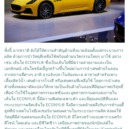
ทั้งนี้ มาเซราติ ยังได้ให้ความสำคัญด้านสิ่งแวดล้อมตั้งแต่กระบวนการ
ผลิต ด้วยการนำวัสดุที่เหลือใช้พร้อมด้วยนวัตกรรมใหม่ๆ มาใช้ อย่าง
เช่น เส้นใย ECONYL® ซึ่งเป็นเส้นใยที่มีความสวยงามและเป็น
เอกลักษณ์ เส้นใยชนิดนี้ถูกสร้างขึ้นใหม่ผ่านการนำเศษด้ายไนลอน
จากสถานที่ต่างๆ อาทิ อวนจับปลาในท้องทะเล ตาข่ายสำหรับเพาะ
เลี้ยงสัตว์น้ำ เศษผ้าจากโรงสี หรือเศษพรมที่เหลือใช้ โดยการนำเศษ
ด้ายทั้งหมดมาดัดแปลงให้กลายเป็นเส้นด้ายไนลอนที่มีคุณภาพบริสุทธิ์
เพื่อนำไปใช้ในอุตสาหกรรมแฟชั่นและอุตสาหกรรมตกแต่งภายใน
เส้นใย ECONYL® นี้มีความพิเศษเฉพาะตัว และมีคุณสมบัติทึบแสง
กระบวนการผลิตเส้นใย ECONYL® จึงมีความคล้ายคลึงกับการทำบอดี้
สูทที่นำเทคโนโลยีเลเซอร์มาผสมผสานในกระบวนการผลิต ส่งผลให้
วัสดุที่มีส่วนผสมของเส้นใย ECONYL® มีโครงสร้างแบบพาราเมตริก
ดีไซน์ โดดเด่น และมีชีวิตชีวา เสมือนภาพถ่ายของนักบัลเล่ต์ใน
ตำนาน และการเคลื่อนไหวอันไม่มีที่สิ้นสุดที่รู้จักในนาม “Controlled