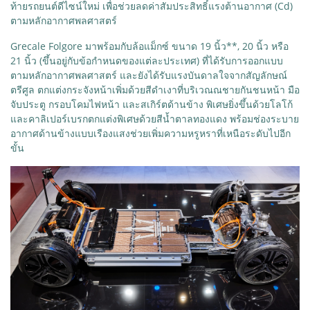
ท้ายรถยนต์ดีไซน์ใหม่ เพื่อช่วยลดค่าสัมประสิทธิ์แรงต้านอากาศ (Cd)
ตามหลักอากาศพลศาสตร์
Grecale Folgore มาพร้อมกับล้อแม็กซ์ ขนาด 19 นิ้ว**, 20 นิ้ว หรือ
21 นิ้ว (ขึ้นอยู่กับข้อกำหนดของแต่ละประเทศ) ที่ได้รับการออกแบบ
ตามหลักอากาศพลศาสตร์ และยังได้รับแรงบันดาลใจจากสัญลักษณ์
ตรีศูล ตกแต่งกระจังหน้าเพิ่มด้วยสีดำเงาที่บริเวณณชายกันชนหน้า มือ
จับประตู กรอบโคมไฟหน้า และสเกิร์ตด้านข้าง พิเศษยิ่งขึ้นด้วยโลโก้
และคาลิเปอร์เบรกตกแต่งพิเศษด้วยสีน้ำตาลทองแดง พร้อมช่องระบาย
อากาศด้านข้างแบบเรืองแสงช่วยเพิ่มความหรูหราที่เหนือระดับไปอีก
ขั้น