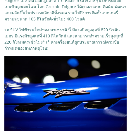
Folgore ได้เปิดตัวออกสู่ตลาด 1 ปี หลังจาก Grecale รุ่นไฮบริดและ
เบนซินถูกเผยโฉม โดย Grecale Folgore ได้ถูกออกแบบ คิดค้น พัฒนา
และผลิตขึ้นในประเทศอิตาลีทั้งหมด รวมไปถึงการติดตั้งแบตเตอรี่
ความจุขนาด 105 กิโลวัตต์-ชั่วโมง 400 โวลต์
รถ SUV ไฟฟ้ารุ่นใหม่ของ มาเซราติ นี้ มีแรงบิดสูงสุดที่ 820 นิวตัน
เมตร มีแรงม้าสูงสุดที่ 410 กิโลวัตต์ และสามารถทำความเร็วสูงสุดที่
220 กิโลเมตร/ชั่วโมง* (* ค่าเครื่องยนต์ถูกประมาณการณ์ตามข้อ
กำหนดของสหภาพยุโรป)