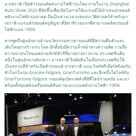
มาเซราติ เปิดตัวรถยนต์พลังงานไฟฟ้ารุ่นใหม่ ภายในงาน Shanghai
Auto Show 2023 ที่จัดขึ้นเพื่อเปิดโอกาสให้แบรนด์ได้นำเสนอรถยนต์
พลังงานไฟฟ้ารุ่นล่าสุด ถือเป็นช่วงเวลาแห่งประวัติศาสตร์สำหรับมา
เซราติ แบรนด์รถยนต์หรูสัญชาติอิตาลีรายแรกที่สามารถผลิตรถยนต์
ไฟฟ้าแบบ 100%
หากพูดถึงศูนย์กลางด้านนวัตกรรมทางยานยนต์ที่มีความตื่นตัวและ
เติบโตอย่างก้าวกระโดด อีกทั้งยังมีความล้ำหน้าทางความคิด รวมถึง
ความน่าสนใจของตลาดลักซ์ชัวรีที่มาอย่างยาวนาน ประเทศจีนคือ
หนึ่งในศูนย์กลางดังกล่าว มาเซราติ จึงตัดสินใจเลือกประเทศจีนให้
เป็นสถานที่สำหรับเปิดตัวรถยนต์ มาเซราติ แบบเวิลด์พรีเมียร์พร้อมกัน
ทั่วโลกในรุ่น Grecale Folgore, GranTurismo และอีกหนึ่งไฮไลท์กับ
GranTurismo Folgore รถยนต์คูเป้ทรงพลังที่มีดีไซน์ร่วมสมัย และมา
พร้อมทั้งขุมพลังเครื่องยนต์สันดาปและแบบพลังงานไฟฟ้า 100%