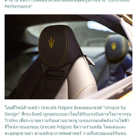
Performance”
โดยดีไซน์ด้านหน้า Grecale Folgore ยังคงคอนเซปต์ “Unique by
Design” ที่กระจังหน้าถูกออกแบบมาโดยได้รับแรงบันดาลใจมาจากรุ่น
Trofeo เพื่อระบายความร้อนตามมาตรฐานของรถยนต์พลังงานไฟฟ้า
ดีไซน์ภายนอกของ Grecale Folgore มีความร่วมสมัย โดดเด่นและ
สะดุดทุกสายตา ตามหลักอากาศพลศาสตร์ รวมถึงสปอยเลอร์กันชน