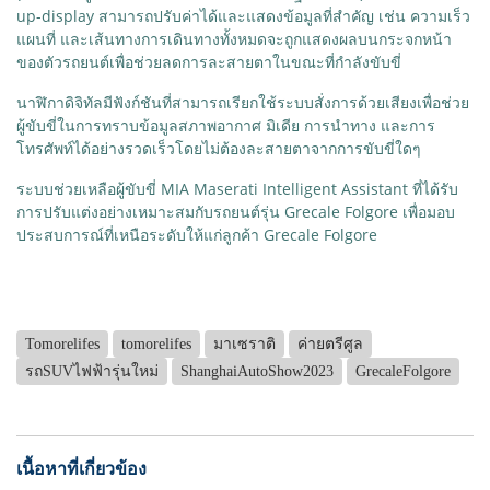
up-display สามารถปรับค่าได้และแสดงข้อมูลที่สำคัญ เช่น ความเร็ว
แผนที่ และเส้นทางการเดินทางทั้งหมดจะถูกแสดงผลบนกระจกหน้า
ของตัวรถยนต์เพื่อช่วยลดการละสายตาในขณะที่กำลังขับขี่
นาฬิกาดิจิทัลมีฟังก์ชันที่สามารถเรียกใช้ระบบสั่งการด้วยเสียงเพื่อช่วย
ผู้ขับขี่ในการทราบข้อมูลสภาพอากาศ มิเดีย การนำทาง และการ
โทรศัพท์ได้อย่างรวดเร็วโดยไม่ต้องละสายตาจากการขับขี่ใดๆ
ระบบช่วยเหลือผู้ขับขี่ MIA Maserati Intelligent Assistant ที่ได้รับ
การปรับแต่งอย่างเหมาะสมกับรถยนต์รุ่น Grecale Folgore เพื่อมอบ
ประสบการณ์ที่เหนือระดับให้แก่ลูกค้า Grecale Folgore
Tomorelifes
tomorelifes
มาเซราติ
ค่ายตรีศูล
รถSUVไฟฟ้ารุ่นใหม่
ShanghaiAutoShow2023
GrecaleFolgore
เนื้อหาที่เกี่ยวข้อง