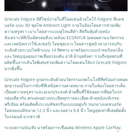
Grecale Folgore มีดีไซน์ภายในที่โดดเด่นด้วยโลโก้ Folgore ที่แดช
บอร์ด แบบ 3D ชุดไฟ Ambient Light ภายในห้องโดยสารช่วยเพิ่ม
ความหรูหรา เบาะโดยสารแบบทูโทนสีดำ-สีครีมหุ้มด้วยหนัง
สังเคราะห์ที่เป็นมิตรต่อสิ่งแวดล้อม ECONYL® (ผสมผสานนวัตกรรม
และเทคนิคการใช้เลเซอร์) โดยชุดเบาะโดยสารคู่หน้าสามารถปรับ
ระดับด้วยระบบไฟฟ้าแบบ 14 ทิศทาง มาพร้อมระบบเป่าลมร้อน/เย็น
และวัสดุบุนุ่มคุณภาพเยี่ยมรอบคัน อาทิ ผ้าบุหลังคา รวมถึงชุดพรมที่
ผลิตขึ้นจากเส้นใยพิเศษช่วยเพิ่มความโดดเด่นให้แก่ Grecale Folgore
มากยิ่งขึ้น
Grecale Folgore ถูกยกระดับด้วยนวัตกรรมเทคโนโลยีที่พร้อมถ่ายทอด
ทุกอารมณ์ในการขับขี่ที่เหนือความคาดหมาย ภายในห้องโดยสารเต็ม
เปี่ยมความหรูหราและอเนกประสงค์ ด้วยพื้นที่ใช้สอยมากที่สุดในรถ
กลุ่มเดียวกัน ตกแต่งอย่างประณีตทุกรายละเอียด ด้วยหนังแท้เกรด
พรีเมียม พร้อมติดตั้งระบบทัชสกรีนแบบจอคู่บริเวณกลางแดชบอร์ด
โดยจอบนมีขนาด 12.3 นิ้ว และจอล่าง 8.8 นิ้ว ใหญ่สุดเท่าที่เคยติดตั้ง
ในรถยนต์ มาเซราติ
ระบบความบันเทิง มาพร้อมการเชื่อมต่อ Wireless Apple CarPlay,