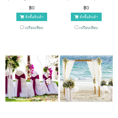
per ceteros platonem. Ea
augue eros, tempor ut
฿0
฿0
dictas legendos ius. At
massa sed, porta blandit
สั่งซื้อสินค้า
สั่งซื้อสินค้า
adhuc solum has. Nec at
ante. Sed in nibh lectus.
harum euripidis, habeo elitr
Morbi hendrerit sapien vel
เปรียบเทียบ
เปรียบเทียบ
patrioque ne mel. Mei
enim mattis.Aliquam erat
probo oportere posidonium
volutpat. Nulla augue
in, has ei everti volutpat
eros.Maecenas ultricies a
consequat.
urnaaecenas ultricies a
urna a iaculis.