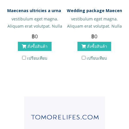
Maecenas ultricies a urna a iaculis
Wedding package Maecenas
vestibulum eget magna.
vestibulum eget magna.
Aliquam erat volutpat. Nulla
Aliquam erat volutpat. Nulla
augue eros, tempor ut
augue eros, tempor ut
฿0
฿0
massa sed, porta blandit
massa sed, porta blandit
สั่งซื้อสินค้า
สั่งซื้อสินค้า
ante. Sed in nibh lectus.
ante. Sed in nibh lectus.
Morbi hendrerit sapien vel
Morbi hendrerit sapien vel
เปรียบเทียบ
เปรียบเทียบ
enim mattis.Aliquam erat
enim mattis.Aliquam erat
volutpat. Nulla augue
volutpat. Nulla augue
eros.Maecenas ultricies a
eros.Maecenas ultricies a
urnaaecenas ultricies a
urnaaecenas ultricies a
urna a iaculis.
urna a iaculis.