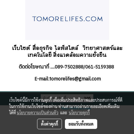
เว็บไซต์ สื่อธุรกิจ
ไลฟ์สไตล์
วิทยาศาสตร์และ
เทคโนโลยี สิ่งแวดล้อมความยั่งยืน
ติดต่อโฆษณาที่
.....089-7502888/061-5159388
-mail:tomorelifes@gmail.com
E
ผู้เข้าชมวันนี้
305
เว็บไซต์นี้มีการใช้งานคุกกี้ เพื่อเพิ่มประสิทธิภาพและประสบการณ์ที่ดี
ในการใช้งานเว็บไซต์ของท่าน ท่านสามารถอ่านรายละเอียดเพิ่มเติม
Powered by
MakeWebEasy.com
ได้ที่
นโยบายความเป็นส่วนตัว
และ
นโยบายคุกกี้
ตั้งค่าคุกกี้
ยอมรับทั้งหมด