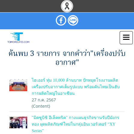
ค้นพบ 3 รายการ จากคำว่า"เครื่องปรับ
อากาศ"
ไฮเออร์ ทุ่ม 10,000 ล้านบาท ปักหมุดโรงงานผลิต
เครื่องปรับอากาศเต็มรูปแบบ พร้อมดันไทยเป็นฮับ
การผลิตใหญ่ในอาเซียน
27 ก.ค. 2567
(Content)
"มิตซูบิชิ อีเล็คทริค" กางแผนธุรกิจขานรับปีมังกร
ทอง ผุดผลิตภัณฑ์ใหม่ในกลุ่มอินเวอร์เตอร์ “XY
Series”