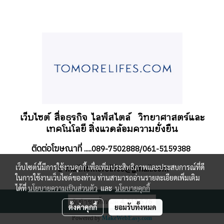
เว็บไซต์ สื่อธุรกิจ
ไลฟ์สไตล์
วิทยาศาสตร์และ
เทคโนโลยี สิ่งแวดล้อมความยั่งยืน
ติดต่อโฆษณาที่
.....089-7502888/061-5159388
เว็บไซต์นี้มีการใช้งานคุกกี้ เพื่อเพิ่มประสิทธิภาพและประสบการณ์ที่ดี
-mail:tomorelifes@gmail.com
E
ในการใช้งานเว็บไซต์ของท่าน ท่านสามารถอ่านรายละเอียดเพิ่มเติม
ได้ที่
นโยบายความเป็นส่วนตัว
และ
นโยบายคุกกี้
ผู้เข้าชมทั้งหมด
4,213,576
ตั้งค่าคุกกี้
ยอมรับทั้งหมด
Powered by
MakeWebEasy.com