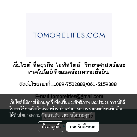
เว็บไซต์ สื่อธุรกิจ
ไลฟ์สไตล์
วิทยาศาสตร์และ
เทคโนโลยี สิ่งแวดล้อมความยั่งยืน
ติดต่อโฆษณาที่
.....089-7502888/061-5159388
-mail:tomorelifes@gmail.com
E
เว็บไซต์นี้มีการใช้งานคุกกี้ เพื่อเพิ่มประสิทธิภาพและประสบการณ์ที่ดี
ในการใช้งานเว็บไซต์ของท่าน ท่านสามารถอ่านรายละเอียดเพิ่มเติม
ได้ที่
นโยบายความเป็นส่วนตัว
และ
นโยบายคุกกี้
ผู้เข้าชมทั้งหมด
4,216,717
ตั้งค่าคุกกี้
ยอมรับทั้งหมด
Powered by
MakeWebEasy.com