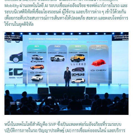
Mobility ผ่านเทคโนโลยี AI ระบบเชื่อมต่ออัจฉริยะ ซอฟต์แวร์ภายในรถ และ
ระบบนิเวศดิจิทัลที่เชื่อมโยงรถยนต์ ผู้ใช้งาน และบริการต่าง ๆ เข้าไว้ด้วยกัน
เพื่อยกระดับประสบการณ์การเดินทางให้ปลอดภัย สะดวก และตอบโจทย์การ
ใช้งานในยุคดิจิทัล
หนึ่งในเทคโนโลยีสำคัญคือ SIVP ซึ่งเป็นแพลตฟอร์มอัจฉริยะที่รวมระบบ
ปฏิบัติการภายในรถ ปัญญาประดิษฐ์ (AI) การเชื่อมต่อออนไลน์ และบริการ