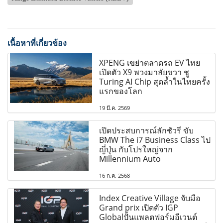
เนื้อหาที่เกี่ยวข้อง
XPENG เขย่าตลาดรถ EV ไทย
เปิดตัว X9 พวงมาลัยขวา ชู
Turing AI Chip สุดล้ำในไทยครั้ง
แรกของโลก
19 มี.ค. 2569
เปิดประสบการณ์ลักชัวรี่ ขับ
BMW The i7 Business Class ไป
ญี่ปุ่น กับโปรใหญ่จาก
Millennium Auto
16 ก.ค. 2568
Index Creative Village จับมือ
Grand prix เปิดตัว IGP
Globalปั้นแพลตฟอร์มอีเวนต์