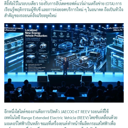
ดิจิทัลไว้ในระบบเดียว รองรับการอัปเดตซอฟต์แวร์ผ่านเครือข่าย (OTA) การ
เรียนรู้พฤติกรรมผู้ขับขี่ และการต่อยอดบริการใหม่ ๆ ในอนาคต ถือเป็นหัวใจ
สำคัญของรถยนต์อัจฉริยะยุคใหม่
อีกหนึ่งไฮไลต์ของงานคือการเปิดตัว JAECOO 6T REEV รถยนต์ที่ใช้
เทคโนโลยี Range Extended Electric Vehicle (REEV) โดยขับเคลื่อนด้วย
มอเตอร์ไฟฟ้าเป็นหลัก ขณะที่เครื่องยนต์ทำหน้าที่ผลิตกระแสไฟฟ้าเพื่อ