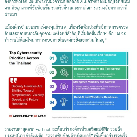
องค์กรทั่วโลก โดยเฉพาะในฝั่งความปลอดภัยไซเบอร์ที่กำลังเผชิญโจทย์ใหม่
จากภัยคุกคามที่ซับซ้อนขึ้น รวดเร็วขึ้น และยากต่อการตรวจจับมากกว่าที่
ผ่านมา
แม้องค์กรจำนวนมากเร่งลงทุนด้าน AI เพื่อหวังเพิ่มประสิทธิภาพการตรวจ
จับและตอบสนองภัยคุกคาม แต่โจทย์สำคัญที่เริ่มชัดขึ้นเรื่อยๆ คือ “AI จะ
ทำงานได้ดีแค่ไหน หากระบบภายในองค์กรยังแยกส่วนกันอยู่”
รายงานล่าสุดจาก Fortinet⁠ สะท้อนว่า องค์กรทั่วเอเชียแปซิฟิก รวมถึง
ประเทศไทย กำลังเผชิญ “ความซับซ้อนด้านไซเบอร์” เพิ่มขึ้นอย่างรวดเร็ว