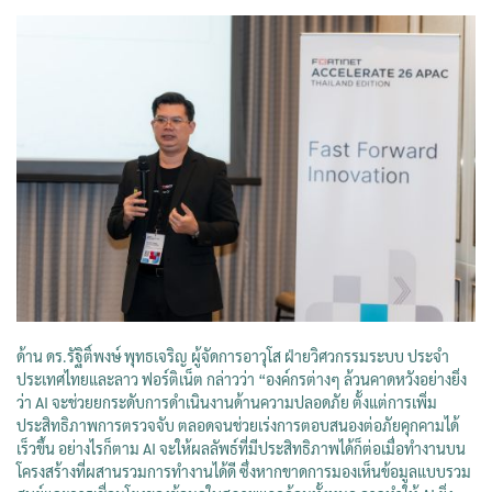
ด้าน ดร.รัฐิติ์พงษ์ พุทธเจริญ ผู้จัดการอาวุโส ฝ่ายวิศวกรรมระบบ ประจำ
ประเทศไทยและลาว ฟอร์ติเน็ต กล่าวว่า “องค์กรต่างๆ ล้วนคาดหวังอย่างยิ่ง
ว่า AI จะช่วยยกระดับการดำเนินงานด้านความปลอดภัย ตั้งแต่การเพิ่ม
ประสิทธิภาพการตรวจจับ ตลอดจนช่วยเร่งการตอบสนองต่อภัยคุกคามได้
เร็วขึ้น อย่างไรก็ตาม AI จะให้ผลลัพธ์ที่มีประสิทธิภาพได้ก็ต่อเมื่อทำงานบน
โครงสร้างที่ผสานรวมการทำงานได้ดี ซึ่งหากขาดการมองเห็นข้อมูลแบบรวม