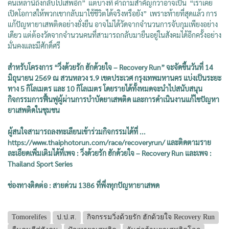
คนเหล่านี้ถึงกลับไปเสพอีก” แต่บางที คำถามสำคัญกว่าอาจเป็น “เราเคย
เปิดโอกาสให้พวกเขากลับมาใช้ชีวิตได้จริงหรือยัง” เพราะท้ายที่สุดแล้ว การ
แก้ปัญหายาเสพติดอย่างยั่งยืน อาจไม่ได้วัดจากจำนวนการจับกุมเพียงอย่าง
เดียว แต่ต้องวัดจากจำนวนคนที่สามารถกลับมายืนอยู่ในสังคมได้อีกครั้งอย่าง
มั่นคงและมีศักดิ์ศรี
สำหรับโครงการ “วิ่งด้วยรัก ฮักด้วยใจ – Recovery Run” จะจัดขึ้นวันที่ 14
มิถุนายน 2569 ณ สวนหลวง ร.9 เขตประเวศ กรุงเทพมหานคร แบ่งเป็นระยะ
ทาง 5 กิโลเมตร และ 10 กิโลเมตร โดยรายได้ทั้งหมดจะนำไปสนับสนุน
กิจกรรมการฟื้นฟูผู้ผ่านการบำบัดยาเสพติด และการดำเนินงานแก้ไขปัญหา
ยาเสพติดในชุมชน
ผู้สนใจสามารถลงทะเลียนเข้าร่วมกิจกรรมได้ที่ ...
https://www.thaiphotorun.com/race/recoveryrun/ และติดตามราย
ละเอียดเพิ่มเติมได้ที่เพจ : วิ่งด้วยรัก ฮักด้วยใจ – Recovery Run และเพจ :
Thailand Sport Series
ช่องทางติดต่อ : สายด่วน 1386 ที่พึ่งทุกปัญหายาเสพด
Tomorelifes
ป.ป.ส.
กิจกรรมวิ่งด้วยรัก ฮักด้วยใจ Recovery Run