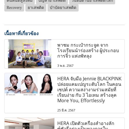
คืนคนดีสู่สังคม
ปัญหายาเสพติด
วันต่อต้านยาเสพติดโลก
Recovery
ยาเสพติด
บำบัดยาเสพติด
เนื้อหาที่เกี่ยวข้อง
พาชม กระเป๋ากระจูด จาก
โรงเรียนนำร่องสร้าง ผู้ประกอบ
การจิ๋ว แห่งพัทลุง
3 พ.ย. 2567
HERA จับมือ Jennie BLACKPINK
ปล่อยแคมเปญระดับโลก ในคอน
เซปต์ ความสง่างามร่วมสมัยที่
เรียบง่าย กับ 3 ไอเทม สร้างลุค
More You, Effortlessly
25 มี.ค. 2567
HERA เปิดตัวเครื่องสำอางลัก
ซ์ชัวรี่อย่างเป็นทางการใน