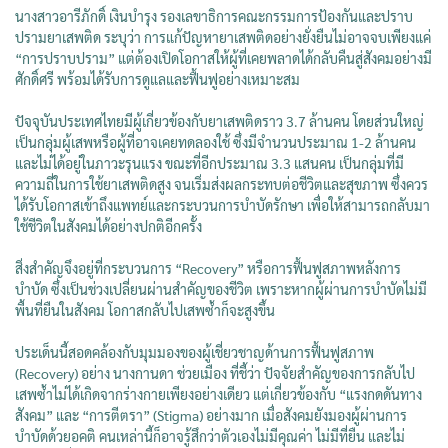
นางสาวอารีภักดิ์ เงินบำรุง รองเลขาธิการคณะกรรมการป้องกันและปราบ
ปรามยาเสพติด ระบุว่า การแก้ปัญหายาเสพติดอย่างยั่งยืนไม่อาจจบเพียงแค่
“การปราบปราม” แต่ต้องเปิดโอกาสให้ผู้ที่เคยพลาดได้กลับคืนสู่สังคมอย่างมี
ศักดิ์ศรี พร้อมได้รับการดูแลและฟื้นฟูอย่างเหมาะสม
ปัจจุบันประเทศไทยมีผู้เกี่ยวข้องกับยาเสพติดราว 3.7 ล้านคน โดยส่วนใหญ่
เป็นกลุ่มผู้เสพหรือผู้ที่อาจเคยทดลองใช้ ซึ่งมีจำนวนประมาณ 1-2 ล้านคน
และไม่ได้อยู่ในภาวะรุนแรง ขณะที่อีกประมาณ 3.3 แสนคน เป็นกลุ่มที่มี
ความถี่ในการใช้ยาเสพติดสูง จนเริ่มส่งผลกระทบต่อชีวิตและสุขภาพ ซึ่งควร
ได้รับโอกาสเข้าถึงแพทย์และกระบวนการบำบัดรักษา เพื่อให้สามารถกลับมา
ใช้ชีวิตในสังคมได้อย่างปกติอีกครั้ง
สิ่งสำคัญจึงอยู่ที่กระบวนการ “Recovery” หรือการฟื้นฟูสภาพหลังการ
บำบัด ซึ่งเป็นช่วงเปลี่ยนผ่านสำคัญของชีวิต เพราะหากผู้ผ่านการบำบัดไม่มี
พื้นที่ยืนในสังคม โอกาสกลับไปเสพซ้ำก็จะสูงขึ้น
ประเด็นนี้สอดคล้องกับมุมมองของผู้เชี่ยวชาญด้านการฟื้นฟูสภาพ
(Recovery) อย่าง นางกานดา ช่วยเมือง ที่ชี้ว่า ปัจจัยสำคัญของการกลับไป
เสพซ้ำไม่ได้เกิดจากร่างกายเพียงอย่างเดียว แต่เกี่ยวข้องกับ “แรงกดดันทาง
สังคม” และ “การตีตรา” (Stigma) อย่างมาก เมื่อสังคมยังมองผู้ผ่านการ
บำบัดด้วยอคติ คนเหล่านี้ก็อาจรู้สึกว่าตัวเองไม่มีคุณค่า ไม่มีที่ยืน และไม่