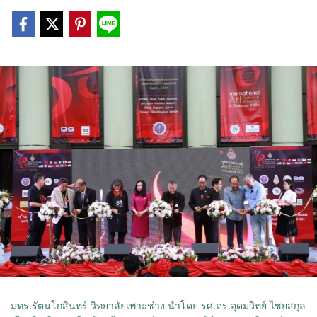
มทร.รัตนโกสินทร์ วิทยาลัยเพาะช่าง นำโดย รศ.ดร.อุดมวิทย์ ไชยสกุล