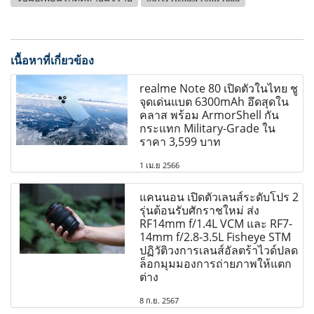
เนื้อหาที่เกี่ยวข้อง
realme Note 80 เปิดตัวในไทย ชู
จุดเด่นแบต 6300mAh อึดสุดใน
คลาส พร้อม ArmorShell กัน
กระแทก Military-Grade ใน
ราคา 3,599 บาท
1 เม.ย 2566
แคนนอน เปิดตัวเลนส์ระดับโปร 2
รุ่นต้อนรับศักราชใหม่ ส่ง
RF14mm f/1.4L VCM และ RF7-
14mm f/2.8-3.5L Fisheye STM
ปฏิวัติวงการเลนส์อัลตร้าไวด์ปลด
ล็อกมุมมองการถ่ายภาพให้แตก
ต่าง
8 ก.ย. 2567