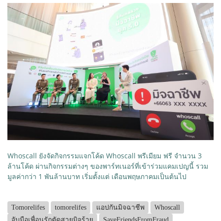
Whoscall ยังจัดกิจกรรมแจกโค้ด Whoscall พรีเมียม ฟรี จำนวน 3
ล้านโค้ด ผ่านกิจกรรมต่างๆ ของพาร์ทเนอร์ที่เข้าร่วมแคมเปญนี้ รวม
มูลค่ากว่า 1 พันล้านบาท เริ่มตั้งแต่ เดือนพฤษภาคมเป็นต้นไป
Tomorelifes
tomorelifes
แอปกันมิจฉาชีพ
Whoscall
จับมือเพื่อนรักตัดสายมิจร้าย
SaveFriendsFromFraud