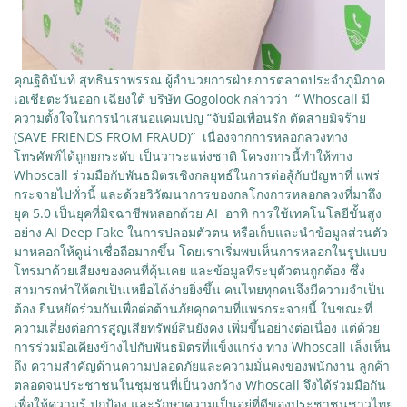
คุณฐิตินันท์ สุทธินราพรรณ ผู้อำนวยการฝ่ายการตลาดประจำภูมิภาค
เอเชียตะวันออก เฉียงใต้ บริษัท Gogolook กล่าวว่า “ Whoscall มี
ความตั้งใจในการนำเสนอแคมเปญ “จับมือเพื่อนรัก ตัดสายมิจร้าย
(SAVE FRIENDS FROM FRAUD)” เนื่องจากการหลอกลวงทาง
โทรศัพท์ได้ถูกยกระดับ เป็นวาระแห่งชาติ โครงการนี้ทำให้ทาง
Whoscall ร่วมมือกับพันธมิตรเชิงกลยุทธ์ในการต่อสู้กับปัญหาที่ แพร่
กระจายไปทั่วนี้ และด้วยวิวัฒนาการของกลโกงการหลอกลวงที่มาถึง
ยุค 5.0 เป็นยุคที่มิจฉาชีพหลอกด้วย AI อาทิ การใช้เทคโนโลยีขั้นสูง
อย่าง AI Deep Fake ในการปลอมตัวตน หรือเก็บและนำข้อมูลส่วนตัว
มาหลอกให้ดูน่าเชื่อถือมากขึ้น โดยเราเริ่มพบเห็นการหลอกในรูปแบบ
โทรมาด้วยเสียงของคนที่คุ้นเคย และข้อมูลที่ระบุตัวตนถูกต้อง ซึ่ง
สามารถทำให้ตกเป็นเหยื่อได้ง่ายยิ่งขึ้น คนไทยทุกคนจึงมีความจำเป็น
ต้อง ยืนหยัดร่วมกันเพื่อต่อต้านภัยคุกคามที่แพร่กระจายนี้ ในขณะที่
ความเสี่ยงต่อการสูญเสียทรัพย์สินยังคง เพิ่มขึ้นอย่างต่อเนื่อง แต่ด้วย
การร่วมมือเคียงข้างไปกับพันธมิตรที่แข็งแกร่ง ทาง Whoscall เล็งเห็น
ถึง ความสำคัญด้านความปลอดภัยและความมั่นคงของพนักงาน ลูกค้า
ตลอดจนประชาชนในชุมชนที่เป็นวงกว้าง Whoscall จึงได้ร่วมมือกัน
เพื่อให้ความรู้ ปกป้อง และรักษาความเป็นอยู่ที่ดีของประชาชนชาวไทย