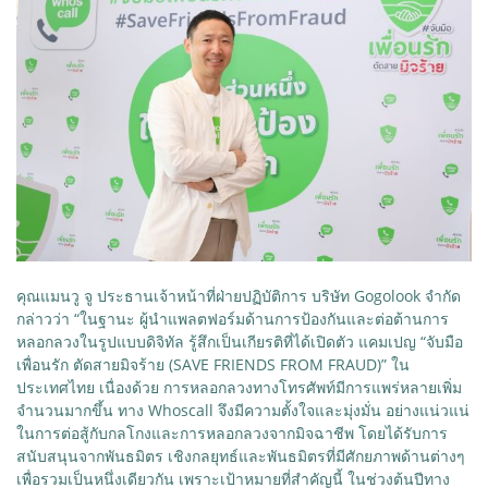
คุณแมนวู จู ประธานเจ้าหน้าที่ฝ่ายปฏิบัติการ บริษัท Gogolook จำกัด
กล่าวว่า “ในฐานะ ผู้นำแพลตฟอร์มด้านการป้องกันและต่อต้านการ
หลอกลวงในรูปแบบดิจิทัล รู้สึกเป็นเกียรติที่ได้เปิดตัว แคมเปญ “จับมือ
เพื่อนรัก ตัดสายมิจร้าย (SAVE FRIENDS FROM FRAUD)” ใน
ประเทศไทย เนื่องด้วย การหลอกลวงทางโทรศัพท์มีการแพร่หลายเพิ่ม
จำนวนมากขึ้น ทาง Whoscall จึงมีความตั้งใจและมุ่งมั่น อย่างแน่วแน่
ในการต่อสู้กับกลโกงและการหลอกลวงจากมิจฉาชีพ โดยได้รับการ
สนับสนุนจากพันธมิตร เชิงกลยุทธ์และพันธมิตรที่มีศักยภาพด้านต่างๆ
เพื่อรวมเป็นหนึ่งเดียวกัน เพราะเป้าหมายที่สำคัญนี้ ในช่วงต้นปีทาง