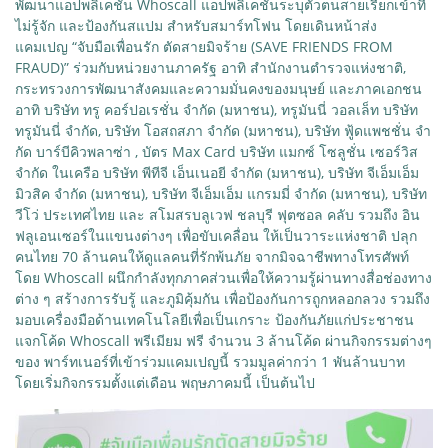
พัฒนาแอปพลิเคชัน Whoscall แอปพลิเคชันระบุตัวตนสายเรียกเข้าที่
ไม่รู้จัก และป้องกันสแปม สำหรับสมาร์ทโฟน โดยเดินหน้าส่ง
แคมเปญ “จับมือเพื่อนรัก ตัดสายมิจร้าย (SAVE FRIENDS FROM
FRAUD)” ร่วมกับหน่วยงานภาครัฐ อาทิ สํานักงานตํารวจแห่งชาติ,
กระทรวงการพัฒนาสังคมและความมั่นคงของมนุษย์ และภาคเอกชน
อาทิ บริษัท ทรู คอร์ปอเรชั่น จํากัด (มหาชน), ทรูมันนี่ วอลเล็ท บริษัท
ทรูมันนี่ จำกัด, บริษัท โอสถสภา จำกัด (มหาชน), บริษัท ฟู้ดแพชชั่น จํา
กัด บาร์บีคิวพลาซ่า , บัตร Max Card บริษัท แมกซ์ โซลูชั่น เซอร์วิส
จำกัด ในเครือ บริษัท พีทีจี เอ็นเนอยี จำกัด (มหาชน), บริษัท จีเอ็มเอ็ม
มิวสิค จำกัด (มหาชน), บริษัท จีเอ็มเอ็ม แกรมมี่ จํากัด (มหาชน), บริษัท
วีโว่ ประเทศไทย และ สโมสรบลูเวฟ ชลบุรี ฟุตซอล คลับ รวมถึง อิน
ฟลูเอนเซอร์ในแขนงต่างๆ เพื่อขับเคลื่อน ให้เป็นวาระแห่งชาติ ปลุก
คนไทย 70 ล้านคนให้ดูแลคนที่รักพ้นภัย จากมิจฉาชีพทางโทรศัพท์
โดย Whoscall ผนึกกำลังทุกภาคส่วนเพื่อให้ความรู้ผ่านทางสื่อช่องทาง
ต่าง ๆ สร้างการรับรู้ และภูมิคุ้มกัน เพื่อป้องกันการถูกหลอกลวง รวมถึง
มอบเครื่องมือด้านเทคโนโลยีเพื่อเป็นเกราะ ป้องกันภัยแก่ประชาชน
แจกโค้ด Whoscall พรีเมียม ฟรี จำนวน 3 ล้านโค้ด ผ่านกิจกรรมต่างๆ
ของ พาร์ทเนอร์ที่เข้าร่วมแคมเปญนี้ รวมมูลค่ากว่า 1 พันล้านบาท
โดยเริ่มกิจกรรมตั้งแต่เดือน พฤษภาคมนี้ เป็นต้นไป