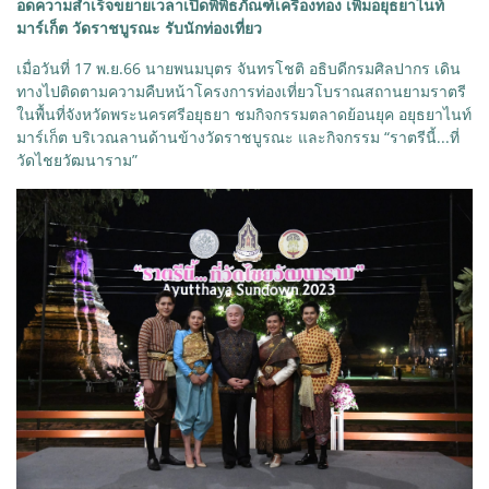
อดความสำเร็จขยายเวลาเปิดพิพิธภัณฑ์เครื่องทอง เพิ่มอยุธยาไนท์
มาร์เก็ต วัดราชบูรณะ รับนักท่องเที่ยว
เมื่อวันที่ 17 พ.ย.66 นายพนมบุตร จันทรโชติ อธิบดีกรมศิลปากร เดิน
ทางไปติดตามความคืบหน้าโครงการท่องเที่ยวโบราณสถานยามราตรี
ในพื้นที่จังหวัดพระนครศรีอยุธยา ชมกิจกรรมตลาดย้อนยุค อยุธยาไนท์
มาร์เก็ต บริเวณลานด้านข้างวัดราชบูรณะ และกิจกรรม “ราตรีนี้...ที่
วัดไชยวัฒนาราม”