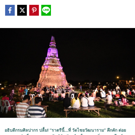
อธิบดีกรมศิลปากร ปลื้ม! “ราตรีนี้...ที่ วัดไชยวัฒนาราม” คึกคัก ต่อย