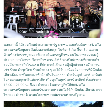
นอกจากนี้ ได้ร่วมกับหน่วยงานภาครัฐ เอกชน และท้องถิ่นของจังหวัด
พระนครศรีอยุธยา จัดตั้งตลาดย้อนยุค ไนท์มาร์เก็ต ขึ้นบริเวณลาน
ด้านข้างวัดราชบูรณะ เพี่อกระตุ้นเศรษฐกิจชุมชนในภาพรวมของผู้
ประกอบการโอทอป วิสาหกิจชุมชน SME รองรับนักท่องเที่ยวยามค่ำ
รวมถึงภาคธุรกิจโรงแรม ที่พัก เกสต์เฮ้าส์ รถตุ๊กตุ๊กหัวกบ รถจักรยาน
เช่า ร้านเช่าชุดไทย ร้านค้าต่าง ๆ จะได้รับอานิสงส์จากการที่มีนักท่อง
เที่ยวเพิ่มมากขึ้นและมาพักค้างคืนในอยุธยา ช่วงวันศุกร์ เสาร์ อาทิตย์
โดยตลาดอยุธยาไนท์มาร์เก็ต เปิดทุกวันศุกร์ เสาร์ อาทิตย์ ตั้งแต่เวลา
16.00 – 21.00 น. ซึ่งจะช่วยกระตุ้นเศรษฐกิจให้กับจังหวัด
พระนครศรีอยุธยา และสร้างความประทับใจให้กับนักท่องเที่ยวทั้งชาว
ไทยและต่างชาติ ตามนโยบายซอฟต์พาวเวอร์ของรัฐบาล