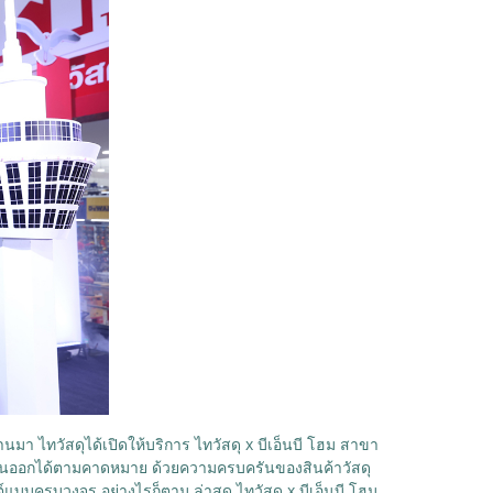
านมา ไทวัสดุได้เปิดให้บริการ ไทวัสดุ x บีเอ็นบี โฮม สาขา
วันออกได้ตามคาดหมาย ด้วยความครบครันของสินค้าวัสดุ
บบครบวงจร อย่างไรก็ตาม ล่าสุด ไทวัสดุ x บีเอ็นบี โฮม