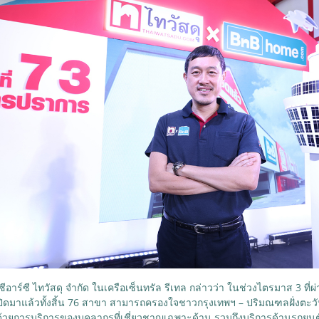
ีอาร์ซี ไทวัสดุ จำกัด ในเครือเซ็นทรัล รีเทล กล่าวว่า ในช่วงไตรมาส 3 ที่ผ่
ปิดมาแล้วทั้งสิ้น 76 สาขา สามารถครองใจชาวกรุงเทพฯ – ปริมณฑลฝั่งตะ
้วยการบริการของบุคลากรที่เชี่ยวชาญเฉพาะด้าน รวมถึงบริการด้านรถยนต์แ