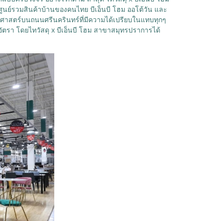
 ศูนย์รวมสินค้าบ้านของคนไทย บีเอ็นบี โฮม ออโต้วัน และ
ุดยุทธศาสตร์บนถนนศรีนครินทร์ที่มีความได้เปรียบในแทบทุกๆ
ยอัตรา โดยไทวัสดุ x บีเอ็นบี โฮม สาขาสมุทรปราการได้