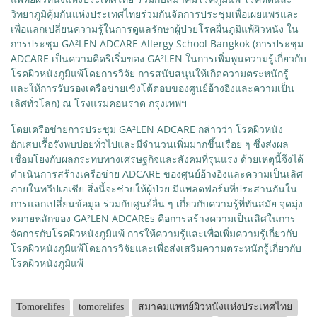
วิทยาภูมิคุ้มกันแห่งประเทศไทยร่วมกันจัดการประชุมเพื่อเผยแพร่และ
เพื่อแลกเปลี่ยนความรู้ในการดูแลรักษาผู้ป่วยโรคผื่นภูมิแพ้ผิวหนัง ใน
การประชุม GA²LEN ADCARE Allergy School Bangkok (การประชุม
ADCARE เป็นความคิดริเริ่มของ GA²LEN ในการเพิ่มพูนความรู้เกี่ยวกับ
โรคผิวหนังภูมิแพ้โดยการวิจัย การสนับสนุนให้เกิดความตระหนักรู้
และให้การรับรองเครือข่ายเชิงโต้ตอบของศูนย์อ้างอิงและความเป็น
เลิศทั่วโลก) ณ โรงแรมคอนราด กรุงเทพฯ
โดยเครือข่ายการประชุม GA²LEN ADCARE กล่าวว่า โรคผิวหนัง
อักเสบเรื้อรังพบบ่อยทั่วไปและมีจำนวนเพิ่มมากขึ้นเรื่อย ๆ ซึ่งส่งผล
เชื่อมโยงกับผลกระทบทางเศรษฐกิจและสังคมที่รุนแรง ด้วยเหตุนี้จึงได้
ดำเนินการสร้างเครือข่าย ADCARE ของศูนย์อ้างอิงและความเป็นเลิศ
ภายในทวีปเอเชีย สิ่งนี้จะช่วยให้ผู้ป่วย มีแพลตฟอร์มที่ประสานกันใน
การแลกเปลี่ยนข้อมูล ร่วมกับศูนย์อื่น ๆ เกี่ยวกับความรู้ที่ทันสมัย จุดมุ่ง
หมายหลักของ GA²LEN ADCAREs คือการสร้างความเป็นเลิศในการ
จัดการกับโรคผิวหนังภูมิแพ้ การให้ความรู้และเพื่อเพิ่มความรู้เกี่ยวกับ
โรคผิวหนังภูมิแพ้โดยการวิจัยและเพื่อส่งเสริมความตระหนักรู้เกี่ยวกับ
โรคผิวหนังภูมิแพ้
Tomorelifes
tomorelifes
สมาคมแพทย์ผิวหนังแห่งประเทศไทย