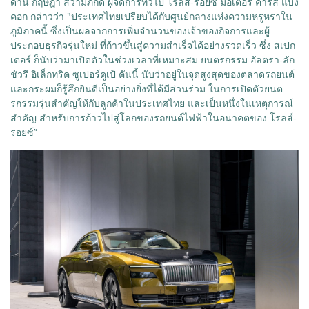
ด้าน กฤษฎา สวามิภักดิ์ ผู้จัดการทั่วไป โรลส์-รอยซ์ มอเตอร์ คาร์ส แบง
คอก กล่าวว่า "ประเทศไทยเปรียบได้กับศูนย์กลางแห่งความหรูหราใน
ภูมิภาคนี้ ซึ่งเป็นผลจากการเพิ่มจำนวนของเจ้าของกิจการและผู้
ประกอบธุรกิจรุ่นใหม่ ที่ก้าวขึ้นสู่ความสำเร็จได้อย่างรวดเร็ว ซึ่ง สเปก
เตอร์ ก็นับว่ามาเปิดตัวในช่วงเวลาที่เหมาะสม ยนตรกรรม อัลตรา-ลัก
ชัวรี อิเล็กทริค ซูเปอร์คูเป้ คันนี้ นับว่าอยู่ในจุดสูงสุดของตลาดรถยนต์
และกระผมก็รู้สึกยินดีเป็นอย่างยิ่งที่ได้มีส่วนร่วม ในการเปิดตัวยนต
รกรรมรุ่นสำคัญให้กับลูกค้าในประเทศไทย และเป็นหนึ่งในเหตุการณ์
สำคัญ สำหรับการก้าวไปสู่โลกของรถยนต์ไฟฟ้าในอนาคตของ โรลส์-
รอยซ์”