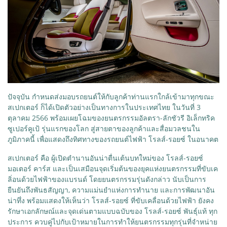
ปัจจุบัน กำหนดส่งมอบรถยนต์ให้กับลูกค้าท่านแรกใกล้เข้ามาทุกขณะ
สเปกเตอร์ ก็ได้เปิดตัวอย่างเป็นทางการในประเทศไทย ในวันที่ 3
ตุลาคม 2566 พร้อมเผยโฉมของยนตรกรรมอัลตรา-ลักชัวรี อิเล็กทริค
ซูเปอร์คูเป้ รุ่นแรกของโลก สู่สายตาของลูกค้าและสื่อมวลชนใน
ภูมิภาคนี้ เพื่อแสดงถึงทิศทางของรถยนต์ไฟฟ้า โรลส์-รอยซ์ ในอนาคต
สเปกเตอร์ คือ ผู้เปิดตำนานอันน่าตื่นเต้นบทใหม่ของ โรลส์-รอยซ์
มอเตอร์ คาร์ส และเป็นเสมือนจุดเริ่มต้นของยุคแห่งยนตรกรรมที่ขับเค
ลิ่อนด้วยไฟฟ้าของแบรนด์ โดยยนตรกรรมรุ่นดังกล่าว นับเป็นการ
ยืนยันถึงพันธสัญญา, ความแม่นยำแห่งการทำนาย และการพัฒนาอัน
น่าทึ่ง พร้อมแสดงให้เห็นว่า โรลส์-รอยซ์ ที่ขับเคลื่อนด้วยไฟฟ้า ยังคง
รักษาเอกลักษณ์และจุดเด่นตามแบบฉบับของ โรลส์-รอยซ์ พันธุ์แท้ ทุก
ประการ ควบคู่ไปกับเป้าหมายในการทำให้ยนตรกรรมทุกรุ่นที่จำหน่าย