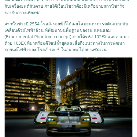
กับเครื่องยนต์สันดาป ภายใต้เงื่อนไขว่าต้องมีเครือข่ายสถานีชาร์จ
รองรับอย่างเพียงพอ
จากนั้นช่วงปี 2554 โรลส์-รอยซ์ ก็ได้เผยโฉมยนตรกรรมต้นแบบ ขับ
เคลื่อนด้วยไฟฟ้าล้วน ที่พัฒนาบนพื้นฐานของรุ่น แฟนธอม
(Experimental Phantom concept) ภายใต้รหัส 102EX และตามมา
ด้วย 103EX ที่มาพร้อมดีไซน์ล้ำยุคและสื่อถึงแนวทางในการพัฒนา
รถยนต์ไฟฟ้าของ โรลส์-รอยซ์ ในอนาคตได้อย่างชัดเจน