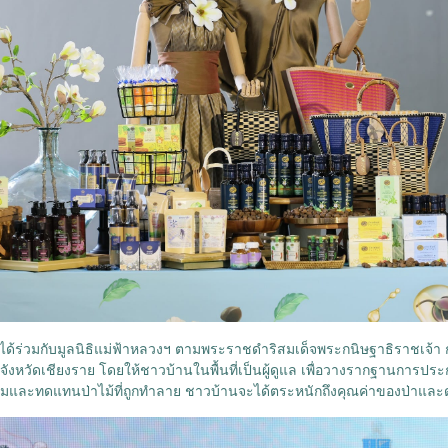
าได้ร่วมกับมูลนิธิแม่ฟ้าหลวงฯ ตามพระราชดำริสมเด็จพระกนิษฐาธิราชเจ
ง จังหวัดเชียงราย โดยให้ชาวบ้านในพื้นที่เป็นผู้ดูแล เพื่อวางรากฐานการ
โทรมและทดแทนป่าไม้ที่ถูกทำลาย ชาวบ้านจะได้ตระหนักถึงคุณค่าของป่าและดูแล