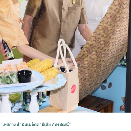
 “เทศกาลน้ำมันเมล็ดคามีเลีย ภัทรพัฒน์”