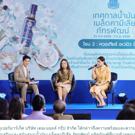
เปอร์มาร์เก็ต บริษัท เดอะมอลล์ กรุ๊ป จำกัด ได้กล่าวถึงความพร้อมและคว
่จะส่งเสริมและสนับสนุนน้ำมันเมล็ดคามีเลีย ภัทรพัฒน์ ผลิตภัณฑ์ที่มากด