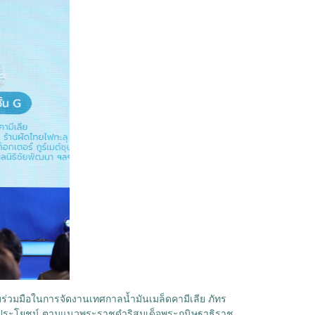
ามร่วมมือในการจัดงานเทศกาลน้ำมันเมล็ดคามีเลีย ภัทร
้วยคุณประโยชน์ ตามแนวพระราชดำริสมเด็จพระกนิษฐาธิราช