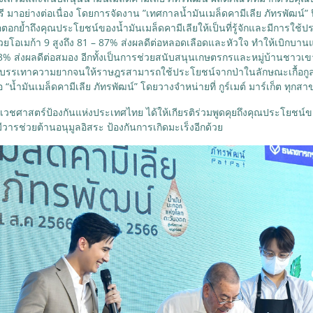
อย่างต่อเนื่อง โดยการจัดงาน ”เทศกาลน้ำมันเมล็ดคามีเลีย ภัทรพัฒน์” ปีน
กย้ำถึงคุณประโยชน์ของน้ำมันเมล็ดคามีเลียให้เป็นที่รู้จักและมีการใช้ประ
ด้วยโอเมก้า 9 สูงถึง 81 – 87% ส่งผลดีต่อหลอดเลือดและหัวใจ ทำให้เบิกบานแ
ส่งผลดีต่อสมอง อีกทั้งเป็นการช่วยสนับสนุนเกษตรกรและหมู่บ้านชาวเขา ที่
่อบรรเทาความยากจนให้ราษฎรสามารถใช้ประโยชน์จากป่าในลักษณะเกื้อกูลกันอ
“น้ำมันเมล็ดคามีเลีย ภัทรพัฒน์” โดยวางจำหน่ายที่ กูร์เมต์ มาร์เก็ต ทุกสาข
เวชศาสตร์ป้องกันแห่งประเทศไทย ได้ให้เกียรติร่วมพูดคุยถึงคุณประโยชน์
วารช่วยต้านอนุมูลอิสระ ป้องกันการเกิดมะเร็งอีกด้วย