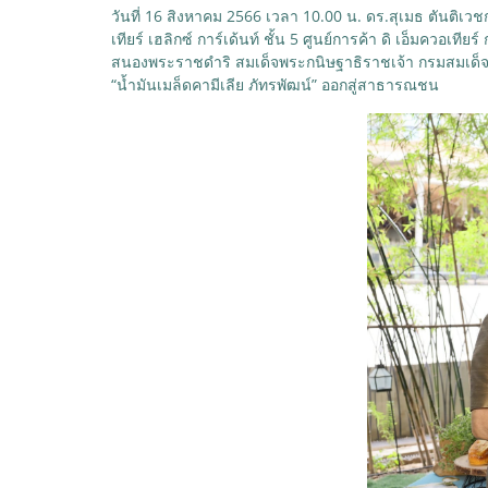
วันที่ 16 สิงหาคม 2566 เวลา 10.00 น. ดร.สุเมธ ตันติ
เทียร์ เฮลิกซ์ การ์เด้นท์ ชั้น 5 ศูนย์การค้า ดิ เอ็มควอเ
สนองพระราชดำริ สมเด็จพระกนิษฐาธิราชเจ้า กรมสมเด็จ
“น้ำมันเมล็ดคามีเลีย ภัทรพัฒน์” ออกสู่สาธารณชน