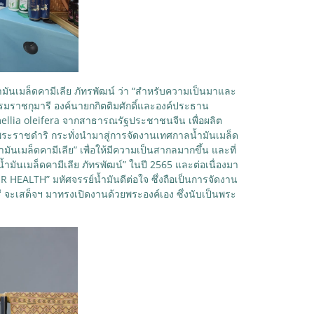
มันเมล็ดคามีเลีย ภัทรพัฒน์ ว่า “สำหรับความเป็นมาและ
บรมราชกุมารี องค์นายกกิตติมศักดิ์และองค์ประธาน
llia oleifera จากสาธารณรัฐประชาชนจีน เพื่อผลิต
กพระราชดำริ กระทั่งนำมาสู่การจัดงานเทศกาลน้ำมันเมล็ด
้ำมันเมล็ดคามีเลีย” เพื่อให้มีความเป็นสากลมากขึ้น และที่
้ำมันเมล็ดคามีเลีย ภัทรพัฒน์” ในปี 2565 และต่อเนื่องมา
R HEALTH” มหัศจรรย์น้ำมันดีต่อใจ ซึ่งถือเป็นการจัดงาน
รี จะเสด็จฯ มาทรงเปิดงานด้วยพระองค์เอง ซึ่งนับเป็นพระ