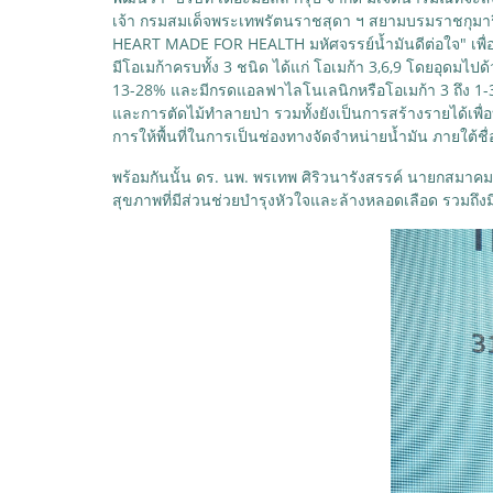
เจ้า กรมสมเด็จพระเทพรัตนราชสุดา ฯ สยามบรมราชกุมารี มา
HEART MADE FOR HEALTH มหัศจรรย์น้ำมันดีต่อใจ" เพื่อตอ
มีโอเมก้าครบทั้ง 3 ชนิด ได้แก่ โอเมก้า 3,6,9 โดยอุดมไป
13-28% และมีกรดแอลฟาไลโนเลนิกหรือโอเมก้า 3 ถึง 1-3% 
และการตัดไม้ทำลายป่า รวมทั้งยังเป็นการสร้างรายได้เพื
การให้พื้นที่ในการเป็นช่องทางจัดจำหน่ายน้ำมัน ภายใต้ชื่อ 
พร้อมกันนั้น ดร. นพ. พรเทพ ศิริวนารังสรรค์ นายกสมาคม
สุขภาพที่มีส่วนช่วยบำรุงหัวใจและล้างหลอดเลือด รวมถึงมี