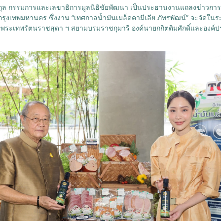
เวชกุล กรรมการและเลขาธิการมูลนิธิชัยพัฒนา เป็นประธานงานแถลงข่าวการจ
ทียร์ กรุงเทพมหานคร ซึ่งงาน “เทศกาลน้ำมันเมล็ดคามีเลีย ภัทรพัฒน์” จะจัดใน
พระเทพรัตนราชสุดา ฯ สยามบรมราชกุมารี องค์นายกกิตติมศักดิ์และองค์ป