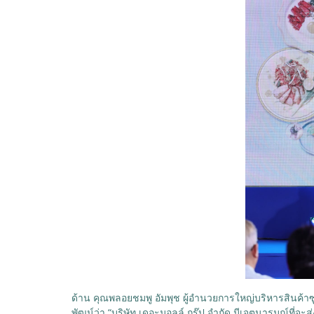
ด้าน คุณพลอยชมพู อัมพุช ผู้อำนวยการใหญ่บริหารสินค้าซู
พัฒน์ว่า “บริษัท เดอะมอลล์ กรุ๊ป จำกัด มีเจตนารมณ์ที