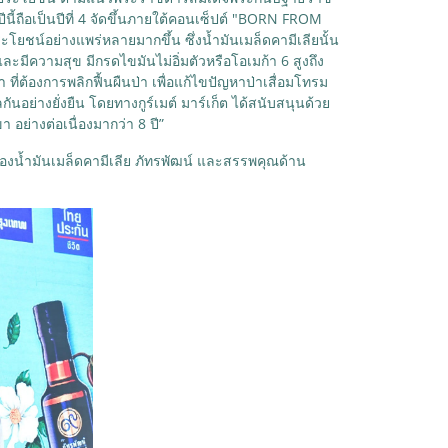
ี้ถือเป็นปีที่ 4 จัดขึ้นภายใต้คอนเซ็ปต์ "BORN FROM
โยชน์อย่างแพร่หลายมากขึ้น ซึ่งน้ำมันเมล็ดคามีเลียนั้น
ละมีความสุข มีกรดไขมันไม่อิ่มตัวหรือโอเมก้า 6 สูงถึง
ต้องการพลิกฟื้นผืนป่า เพื่อแก้ไขปัญหาป่าเสื่อมโทรม
ย่างยั่งยืน โดยทางกูร์เมต์ มาร์เก็ต ได้สนับสนุนด้วย
า อย่างต่อเนื่องมากว่า 8 ปี”
ของน้ำมันเมล็ดคามีเลีย ภัทรพัฒน์ และสรรพคุณด้าน