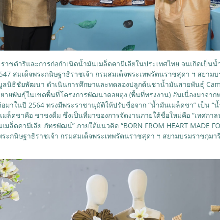
ะราชดำริและการก่อกำเนิดน้ำมันเมล็ดคามีเลียในประเทศไทย จนเกิดเป็นน้ำ
พ.ศ. 2547 สมเด็จพระกนิษฐาธิราชเจ้า กรมสมเด็จพระเทพรัตนราชสุดา ฯ สยาม
ลนิธิชัยพัฒนา ดำเนินการศึกษาและทดลองปลูกต้นชาน้ำมันสายพันธุ์ Came
ายพันธุ์ในเขตพื้นที่โครงการพัฒนาดอยตุง (พื้นที่ทรงงาน) อันเนื่องมาจา
9 ต่อมาในปี 2564 ทรงมีพระราชานุมัติให้ปรับชื่อจาก “น้ำมันเมล็ดชา” เป็น “น
นเมล็ดชาคือ ชาชงดื่ม ซึ่งเป็นที่มาของการจัดงานภายใต้ชื่อใหม่คือ “เทศกาลน
น้ำมันเมล็ดคามีเลีย ภัทรพัฒน์” ภายใต้แนวคิด “BORN FROM HEART MADE FO
 สมเด็จพระกนิษฐาธิราชเจ้า กรมสมเด็จพระเทพรัตนราชสุดา ฯ สยามบรมราชกุมา