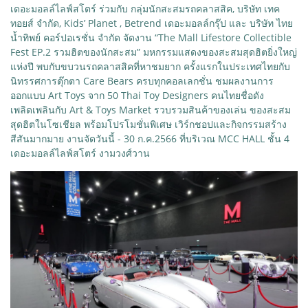
เดอะมอลล์ไลฟ์สโตร์ ร่วมกับ กลุ่มนักสะสมรถคลาสสิค, บริษัท เทค
ทอยส์ จำกัด, Kids’ Planet , Betrend เดอะมอลล์กรุ๊ป และ บริษัท ไทย
น้ำทิพย์ คอร์ปอเรชั่น จำกัด จัดงาน “The Mall Lifestore Collectible
Fest EP.2 รวมฮิตของนักสะสม” มหกรรมแสดงของสะสมสุดฮิตยิ่งใหญ่
แห่งปี พบกับขบวนรถคลาสสิคที่หาชมยาก ครั้งแรกในประเทศไทยกับ
นิทรรศการตุ๊กตา Care Bears ครบทุกคอลเลกชั่น ชมผลงานการ
ออกแบบ Art Toys จาก 50 Thai Toy Designers คนไทยชื่อดัง
เพลิดเพลินกับ Art & Toys Market รวบรวมสินค้าของเล่น ของสะสม
สุดฮิตในโซเชียล พร้อมโปรโมชั่นพิเศษ เวิร์กชอปและกิจกรรมสร้าง
สีสันมากมาย งานจัดวันนี้ - 30 ก.ค.2566 ที่บริเวณ MCC HALL ชั้น 4
เดอะมอลล์ไลฟ์สโตร์ งามวงศ์วาน