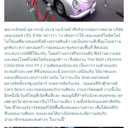
คุณวรลักษณ์ ตุลาภรณ์ ประธานเจ้าหน้าที่บริหารกลุ่มการตลาด บริษัท
เดอะมอลล์ กรุ๊ป จำกัด กล่าวว่า “เราต้องการให้ เดอะมอลล์ไลฟ์สโตร์
ไม่ใช่แค่ที่ขายของหรือห้างสรรพสินค้า แต่เป็นสถานที่เชื่อมโยงความ
ผูกพันระหว่างครอบครัว กลุ่มคนและชุมชนรอบพื้นที่ ที่ส่งมอบ
ประสบการณ์ที่ดีให้แก่กัน โดยสร้างสรรค์กิจกรรมดีๆ ที่สร้างความสุข
และตอบโจทย์ไลฟ์สไตล์ของลูกค้า เราจึงจัดงาน The Mall Lifestore
Collectible Fest EP.2 รวมฮิตของนักสะสม เป็นการรวมตัวของนัก
สะสมทั่วประเทศ ที่ชื่นชอบและมี passion เหมือนกัน ได้มาพบและ
แลกเปลี่ยนประสบการณ์ร่วมกัน ไม่ว่าจะเป็น นักสะสมรถยนต์
คลาสสิคทั้งรถซูเปอร์คาร์ รถคลาสสิควินเทจ , กลุ่มคนที่รักตุ๊กตาหมี
Care Bears และกลุ่มของคนรักงานศิลปะ งานอาร์ตทอยส์ งานนี้เป็น
อีกหนึ่งอีเว้นท์ใหญ่ที่เปิดพื้นที่และ คอมมูนิตี้สำหรับนักสะสมทุกกลุ่ม ทุก
เพศ ทุกวัย ทุกเจเนอเรชั่นไว้ในงานเดียว รวมทั้งสนับสนุนเหล่าศิลปิน
ไทย ดีไซเนอร์อาร์ตทอยส์ได้มีพื้นที่แสดงผลงานต่างๆ เพื่อให้คนที่รัก
ชื่นชอบงานศิลปะ ของสะสมได้มาเลือกชมและมีความสุขกับ
อาณาจักรของสะสมต่างๆ ในงานนี้”