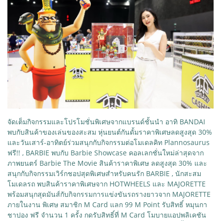
จัดเต็มกิจกรรมและโปรโมชั่นพิเศษจากแบรนด์ชั้นนำ อาทิ BANDAI
พบกับสินค้าของเล่นของสะสม หุ่นยนต์กันดั้มราคาพิเศษลดสูงสุด 30%
และวันเสาร์-อาทิตย์ร่วมสนุกกับกิจกรรมต่อโมเดลคิท Plannosaurus
ฟรี!! , BARBIE พบกับ Barbie Showcase คอลเลกชั่นใหม่ล่าสุดจาก
ภาพยนตร์ Barbie The Movie สินค้าราคาพิเศษ ลดสูงสุด 30% และ
สนุกกับกิจกรรมเวิร์กชอปสุดพิเศษสำหรับคนรัก BARBIE , นักสะสม
โมเดลรถ พบสินค้าราคาพิเศษจาก HOTWHEELS และ MAJORETTE
พร้อมสนุกสุดมันส์กับกิจกรรมการแข่งขันรถรางยาวจาก MAJORETTE
ภายในงาน พิเศษ สมาชิก M Card แลก 99 M Point รับสิทธิ์ หมุนกา
ชาปอง ฟรี จำนวน 1 ครั้ง กดรับสิทธิ์ที่ M Card โมบายแอปพลิเคชัน