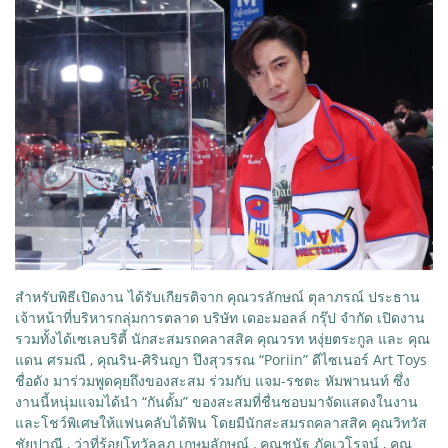
สำหรับพิธีเปิดงาน ได้รับเกียรติจาก คุณวรลักษณ์ ตุลาภรณ์ ประธาน
เจ้าหน้าที่บริหารกลุ่มการตลาด บริษัท เดอะมอลล์ กรุ๊ป จำกัด เปิดงาน
รวมทั้งได้เซเลบริตี้ นักสะสมรถคลาสสิค คุณวรท หงุ่ยตระกูล และ คุณ
แดน ศรมณี , คุณริน-ศิรินญา ปึงสุวรรณ “Poriin” ดีไซเนอร์ Art Toys
ชื่อดัง มาร่วมพูดคุยถึงของสะสม ร่วมกับ แจม-รชตะ หัมพานนท์ ซึ่ง
งานนี้หนุ่มแจมได้นำ “กันดั้ม” ของสะสมที่ชื่นชอบมาจัดแสดงในงาน
และโชว์พิเศษให้แฟนคลับได้ฟิน โดยมีนักสะสมรถคลาสสิค คุณวิทวัส
ชัยปาณี , ว่าที่ร้อยโทวัลลภ เกษมลักษณ์ , คุณชนัฐ ภัคเวโรจน์ , คุณ