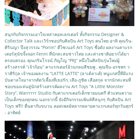
สนุกกับกิจกรรมเอาใจเหล่าคอลเลกเตอร์ ทั้งกิจกรรม Designer &
Collector Talk และเวิร์กชอปกับศิลปิน Art Toys คนไทย อาทิ คุณริน-
ศิรินญา ปึงสุวรรณ “Poriin” ดีไซเนอร์ Art Toys ชื่อดัง ผลงานคาแรก
เตอร์สุนัขจิ้งจอก Fenni ที่นักสะสมชาวไทย และต่างชาติอยากได้มา
ครอบครอง, คุณภริมโรจน์ ภิญโญ “PRJ” หนึ่งในศิลปินรุ่นใหม่ผู้
สร้างสรรค์ “เจ้าก้อน” คาแรกเตอร์อ้วนกลมสีชมพู , คุณจีน-อรชพร ว
ราศิริกุล เจ้าของผลงาน “LATTE LATTE” (ลาเต้ลาเต้) หนูแกสบี้ที่มีแรง
บันดาลใจมาจากสัตว์เลี้ยงที่เธอรัก, เสือ-ภูชิต เสือสกุล จากนักสะสมที่
ชอบของเล่นสู่นักสร้างสรรค์ผลงาน Art Toys “A Little Monster
Story”, Warrrrrr Studio กับคาแรกเตอร์เด็กชายมนตรี ตัวแทนความ
เป็นเด็กของทุกคน นอกจากนี้ ยังมีกิจกรรมเพ้นท์สีสนุกๆ กับศิลปิน Art
Toys ฟรี!! ตื่นตากับขบวน คอสเพลย์หลากหลายคาแรกเตอร์ทุกวันศุกร์
- อาทิตย์