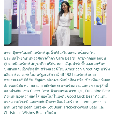
สาวกตุ๊กตาน้องหมีแคร์แบร์สุดคิ้วท์ต้องไม่พลาด ครั้งแรกใน
ประเทศไทยกับ"นิทรรศการตุ๊กตา Care Bears" ครบทุกคอลเลกชั่น
ตุ๊กตาหมีแคร์แบร์สัญชาติอเมริกัน หลากสีสุดน่ารักทั้งคอลเลกชั่นหา
ชมยากและเอ็กซ์คลูซีฟ สร้างสรรค์โดย American Greetings บริษัท
ผลิตการ์ดอวยพรในสหรัฐอเมริกา เมื่อปี 1981 แคร์แบร์แต่ละ
คาแรคเตอร์ มีสีสัน สัญลักษณ์เฉพาะที่หน้าท้อง หรือ "ป้ายท้อง" ที่บอก
ลักษณะนิสัย ความสามารถพิเศษและแทนข้อความแสดงความรู้สึกที่
แตกต่างกัน เช่น Cheer Bear ตัวแทนของความสุข , Funshine Bear
ตัวแทนของความสดใส มองโลกในแง่ดี , Good Luck Bear ตัวแทน
แห่งความโชคดี และพบกับตุ๊กตาหมีแคร์แบร์ rare item สุดหายาก
อาทิ Grams Bear, Care-a- Lot Bear, Trick-or-Sweet Bear และ
Christmas Wishes Bear เป็นต้น