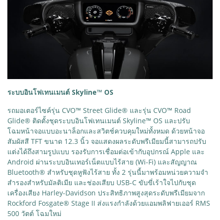
ระบบอินโฟเทนเมนต์ Skyline™ OS
รถมอเตอร์ไซค์รุ่น CVO™ Street Glide® และรุ่น CVO™ Road
Glide® ติดตั้งชุดระบบอินโฟเทนเมนต์ Skyline™ OS และปรับ
โฉมหน้าจอแบบอะนาล็อกและสวิตช์ควบคุมใหม่ทั้งหมด ด้วยหน้าจอ
สัมผัสสี TFT ขนาด 12.3 นิ้ว จอแสดงผลระดับพรีเมียมนี้สามารถปรับ
แต่งได้ถึงสามรูปแบบ รองรับการเชื่อมต่อเข้ากับอุปกรณ์ Apple และ
Android ผ่านระบบอินเทอร์เน็ตแบบไร้สาย (Wi-Fi) และสัญญาณ
Bluetooth® สำหรับชุดหูฟังไร้สาย ทั้ง 2 รุ่นนี้มาพร้อมหน่วยความจำ
สำรองสำหรับมัลติเมีย และช่องเสียบ USB-C ขับขี่เร้าใจไปกับชุด
เครื่องเสียง Harley-Davidson ประสิทธิภาพสูงสุดระดับพรีเมียมจาก
Rockford Fosgate® Stage II ส่งแรงกำลังด้วยแอมพลิฟายเออร์ RMS
500 วัตต์ โฉมใหม่