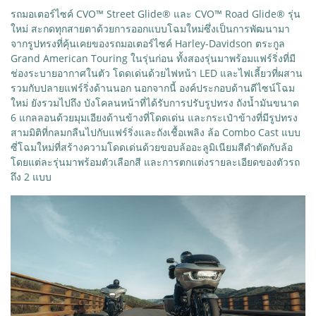
รถมอเตอร์ไซค์ CVO™ Street Glide® และ CVO™ Road Glide® รุ่น
ใหม่ สะกดทุกสายตาด้วยการออกแบบโฉมใหม่ซึ่งเป็นการพัฒนามา
จากรูปทรงที่คุ้นเคยของรถมอเตอร์ไซค์ Harley-Davidson ตระกูล
Grand American Touring ในรุ่นก่อน ทั้งสองรุ่นมาพร้อมแฟร์ริ่งที่มี
ช่องระบายอากาศในตัว โดดเด่นด้วยไฟหน้า LED และไฟเลี้ยวที่ผสาน
รวมกับปลายแฟร์ริ่งด้านนอก นอกจากนี้ องค์ประกอบด้านดีไซน์โฉม
ใหม่ ยังรวมไปถึง บังโคลนหน้าที่ได้รับการปรับรูปทรง ถังน้ำมันขนาด
6 แกลลอนด้วยมุมเอียงด้านข้างที่โดดเด่น และกระเป๋าข้างที่มีรูปทรง
สามมิติที่กลมกลืนไปกับแฟร์ริ่งและถังเชื้อเพลิง ล้อ Combo Cast แบบ
ซี่โฉมใหม่ที่สร้างความโดดเด่นด้วยขอบล้ออะลูมิเนียมสีดำตัดกับล้อ
โดยแต่ละรุ่นมาพร้อมตัวเลือกสี และการตกแต่งรายละเอียดของตัวรถ
ถึง 2 แบบ