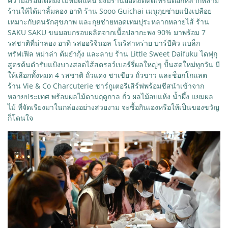
ความอร่อยเด็ดยังไม่หมดแค่นี้ ยังมีร้านยอดฮิดติดเทรนด์อีกหลากหลาย
ร้านให้ได้มาลิ้มลอง อาทิ ร้าน Sooo Guichai เมนูกุยช่ายแป้งเปลือย
เหมาะกับคนรักสุขภาพ และกุยช่ายทอดเทมปุระหลากหลายไส้ ร้าน
SAKU SAKU ขนมอบกรอบผลิตจากเนื้อปลากะพง 90% มาพร้อม 7
รสชาติที่น่าลอง อาทิ รสออริจินอล โนริสาหร่าย บาร์บีคิว แบล็ก
ทรัฟเฟิล หม่าล่า ต้มยำกุ้ง และลาบ ร้าน Little Sweet Daifuku ไดฟุกุ
สูตรต้นตำรับแป้งบางสอดไส้สตรอว์เบอร์รี่ผลใหญ่ๆ ปั้นสดใหม่ทุกวัน มี
ให้เลือกทั้งหมด 4 รสชาติ ถั่วแดง ชาเขียว ถั่วขาว และช็อกโกแลต
ร้าน Vie & Co Charcuterie ชาร์กูเตอรีเสิร์ฟพร้อมชีสนำเข้าจาก
หลายประเทศ พร้อมผลไม้ตามฤดูกาล ถั่ว ผลไม้อบแห้ง น้ำผึ้ง แยมผล
ไม้ ที่จัดเรียงมาในกล่องอย่างสวยงาม จะซื้อกินเองหรือให้เป็นของขวัญ
ก็โดนใจ