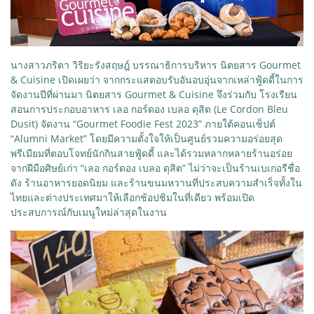
นางสาวภริตา วิริยะรังสฤษฎ์ บรรณาธิการบริหาร นิตยสาร Gourmet
& Cuisine เปิดเผยว่า จากกระแสตอบรับอันอบอุ่นจากเหล่าฟู้ดดี้ในการ
จัดงานปีที่ผ่านมา นิตยสาร Gourmet & Cuisine จึงร่วมกับ โรงเรียน
สอนการประกอบอาหาร เลอ กอร์ดอง เบลอ ดุสิต (Le Cordon Bleu
Dusit) จัดงาน “Gourmet Foodie Fest 2023” ภายใต้คอนเซ็ปต์
“Alumni Market” โดยมีความตั้งใจให้เป็นศูนย์รวมความอร่อยสุด
พรีเมียมที่ตอบโจทย์นักกินสายฟู้ดดี้ และได้รวมหลากหลายร้านอร่อย
จากฝีมือศิษย์เก่า “เลอ กอร์ดอง เบลอ ดุสิต” ไม่ว่าจะเป็นร้านเบเกอรีชื่อ
ดัง ร้านอาหารยอดนิยม และร้านขนมหวานที่ประสบความสำเร็จทั้งใน
ไทยและต่างประเทศมาให้เลือกช้อปชิมในที่เดียว พร้อมเปิด
ประสบการณ์กับเมนูใหม่ล่าสุดในงาน