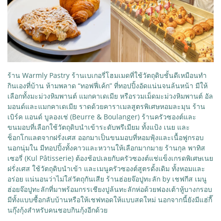
ร้าน Warmly Pastry ร้านเบเกอรี่โฮมเมดที่ใช้วัตถุดิบชั้นดีเหมือนทำ
กินเองที่บ้าน ห้ามพลาด “ทอฟฟี่เค้ก” ที่ทอปปิ้งอัดแน่นจนล้นหน้า มีให้
เลือกทั้งมะม่วงหิมพานต์ แมกคาเดเมีย หรือรวมเม็ดมะม่วงหิมพานต์ อัล
มอนด์และแมกคาเดเมีย ราดด้วยคาราเมลสูตรพิเศษหอมละมุน ร้าน
เบิร์ค แอนด์ บูลองเช่ (Beurre & Boulanger) ร้านครัวซองต์และ
ขนมอบที่เลือกใช้วัตถุดิบนำเข้าระดับพรีเมียม ทั้งแป้ง เนย และ
ช็อกโกแลตจากฝรั่งเศส ออกมาเป็นขนมอบที่หอมฟุ้งและเนื้อฟูกรอบ
นอกนุ่มใน มีทอปปิ้งทั้งคาวและหวานให้เลือกมากมาย ร้านกุล พาทิส
เซอรี่ (Kul Pâtisserie) ต้องช้อปเลยกับครัวซองต์แช่แข็งเกรดพิเศษเนย
ฝรั่งเศส ใช้วัตถุดิบนำเข้า และเมนูครัวซองต์สูตรดั้งเดิม ทั้งหอมและ
อร่อย แน่นอนว่าไม่ใส่วัตถุกันเสีย ร้านฮ่อยจ๊อปูทะลัก by เชฟกีส เมนู
ฮ่อยจ๊อปูทะลักที่มาพร้อมกรรเชียงปูล้นทะลักห่อด้วยฟองเต้าหู้บางกรอบ
มีทั้งแบบซื้อกลับบ้านหรือให้เชฟทอดให้แบบสดใหม่ นอกจากนี้ยังมีแฮ่กื๊
นกุ๊งกุ้งสำหรับคนชอบกินกุ้งอีกด้วย