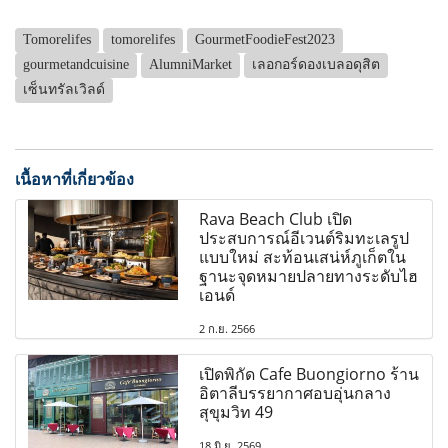
Tomorelifes
tomorelifes
GourmetFoodieFest2023
gourmetandcuisine
AlumniMarket
เลอกอร์ดองเบลอดุสิต
เซ็นทรัลเวิลด์
เนื้อหาที่เกี่ยวข้อง
Rava Beach Club เปิด
ประสบการณ์อีเวนต์ริมทะเลรูป
แบบใหม่ สะท้อนเสน่ห์ภูเก็ตใน
ฐานะจุดหมายปลายทางระดับไฮ
เอนด์
2 ก.ย. 2566
เปิดพิกัด Cafe Buongiorno ร้าน
อิตาลีบรรยากาศอบอุ่นกลาง
สุขุมวิท 49
18 มิ.ย. 2569