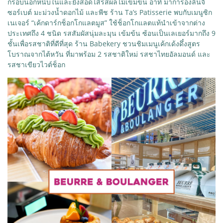
กรอบนอกหนึบในและยังสอดไส้รสผลไม้เข้มข้น อาทิ มาการองลิ้นจี่
ซอร์เบต์ มะม่วงน้ำดอกไม้ และพีช ร้าน Ta’s Patisserie พบกับเมนูซิก
เนเจอร์ “เค้กดาร์กช็อกโกแลตมูส” ใช้ช็อกโกแลตแท้นำเข้าจากต่าง
ประเทศถึง 4 ชนิด รสสัมผัสนุ่มละมุน เข้มข้น ซ้อนเป็นเลเยอร์มากถึง 9
ชั้นเพื่อรสชาติที่ดีที่สุด ร้าน Babekery ชวนชิมเมนูเค้กเด้งดึ๋งสูตร
โบราณจากไต้หวัน ที่มาพร้อม 2 รสชาติใหม่ รสชาไทยอัลมอนด์ และ
รสชาเขียวไวต์ช็อก