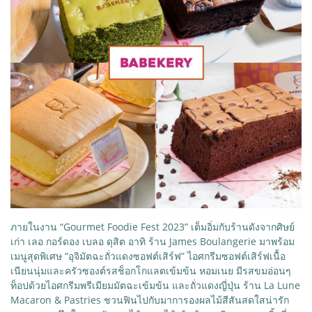
ภายในงาน “Gourmet Foodie Fest 2023” เต็มอิ่มกับร้านดังจากศิษย์
เก่า เลอ กอร์ดอง เบลอ ดุสิต อาทิ ร้าน James Boulangerie มาพร้อม
เมนูสุดพิเศษ “อุจิมัตฉะถั่วแดงซอฟต์เสิร์ฟ” ไอศกรีมซอฟต์เสิร์ฟเนื้อ
เนียนนุ่มและครัวซองต์รสช็อกโกแลตเข้มข้น หอมเนย มีรสขมอ่อนๆ
ท็อปด้วยไอศกรีมพรีเมียมมัตฉะเข้มข้น และถั่วแดงญี่ปุ่น ร้าน La Lune
Macaron & Pastries ชวนฟินไปกับมาการองผลไม้สีสันสดใสน่ารัก