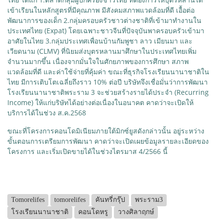
เข้าเรียนในหลักสูตรที่มีคุณภาพ มีสังคมสภาพแวดล้อมที่ดี เอื้อต่อ
พัฒนาการของเด็ก 2.กลุ่มครอบครัวชาวต่างชาติที่เข้ามาทำงานใน
ประเทศไทย (Expat) โดยเฉพาะชาวจีนที่ปัจจุบันพาครอบครัวเข้ามา
อาศัยในไทย 3.กลุ่มประเทศเพื่อนบ้านกัมพูชา ลาว เมียนมา และ
เวียดนาม (CLMV) ที่นิยมส่งบุตรหลานมาศึกษาในประเทศไทยเพิ่ม
จำนวนมากขึ้น เนื่องจากมั่นใจในศักยภาพของการศึกษา สภาพ
แวดล้อมที่ดี และค่าใช้จ่ายที่คุ้มค่า ขณะที่ธุรกิจโรงเรียนนานาชาติใน
ไทย มีการเติบโตเฉลี่ยถึงราว 10% ต่อปี บริษัทจึงเชื่อมั่นว่าการพัฒนา
โรงเรียนนานาชาติพระราม 3 จะช่วยสร้างรายได้ประจำ (Recurring
Income) ให้แก่บริษัทได้อย่างต่อเนื่องในอนาคต คาดว่าจะเปิดให้
บริการได้ในช่วง ส.ค.2568
ขณะที่โครงการคอนโดมิเนียมภายใต้มิกซ์ยูสดังกล่าวนั้น อยู่ระหว่าง
ขั้นตอนการเตรียมการพัฒนา คาดว่าจะเปิดเผยข้อมูลรายละเอียดของ
โครงการ และเริ่มเปิดขายได้ในช่วงไตรมาส 4/2566 นี้
Tomorelifes
tomorelifes
คันทรี่กรุ๊ป
พระราม3
โรงเรียนนานาชาติ
คอนโดหรู
วางศิลาฤกษ์