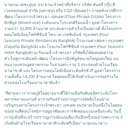
นายเบน เตชะอุบล ประธานเจ้าหน้าที่บริหาร บริษัท คันทรี่ กรุ๊ป ดี
เวลลอปเมนท์ จำกัด (มหาชน) หรือ CGD เปิดเผยว่า ภายหลังจากที่การ
พัฒนาโครงการเจ้าพระยา เอสเตท (Chao Phraya Estate) โครงการ
มิกซ์ยูส (Mixed-use) ระดับเมกะโปรเจกต์ริมแม่น้ำ มูลค่าโครงการ
รวมกว่า 32,000 ล้านบาท ประสบความสำเร็จเป็นอย่างดี ทั้งโครงการ
คอนโดมิเนียมโฟร์ซีซั่นส์ ไพรเวท เรสซิเด้นซ์ กรุงเทพฯ (Four
Seasons Private Residences Bangkok) โรงแรมคาเพลลา กรุงเทพฯ
(Capella Bangkok) และโรงแรมโฟร์ซีซั่นส์ กรุงเทพฯ (Four Seasons
Hotel Bangkok) ณ ริมแม่น้ำเจ้าพระยา บริษัทจึงได้ต่อยอดความ
สำเร็จสู่การเดินหน้าพัฒนาโครงการมิกซ์ยูสขนาดใหญ่แห่งใหม่ บน
ถนนวงแหวนอุตสาหกรรม ในย่านพระราม 3 ประกอบด้วยโรงเรียน
นานาชาติ และโครงการคอนโดมิเนียมระดับลักชัวรี มูลค่าโครงการ
รวมทั้งสิ้น 14,200 ล้านบาท โดยตอนนี้ได้เริ่มดำเนินการก่อสร้างใน
ส่วนของโรงเรียนนานาชาติแล้ว
“ที่ผ่านมา เราภาคภูมิใจอย่างมากที่ได้ร่วมมือกับพันธมิตรระดับโลก
หลากหลายแบรนด์ มาร่วมกันสร้างปรากฏการณ์พลิกโฉมย่าน
เจริญกรุงผ่านโครงการเจ้าพระยา เอสเตท จนกลายเป็นหนึ่งในไอคอน
ของย่านที่ตอบโจทย์การอยู่อาศัยและการพักผ่อนแบบเหนือระดับ วันนี้
เรามุ่งมั่นที่จะสร้างปรากฏการณ์แบบเดียวกันอีกครั้งบนย่านพระราม 3
เริ่มต้นด้วยโรงเรียนนานาชาติระดับพรีเมียม” นายเบน กล่าว