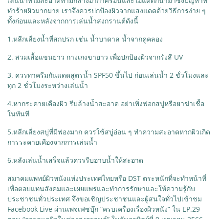
เล่นน้ำที่ไม่สะอาดท่ามกลางอากาศร้อนและไอแดดก็นำมาซึ่งปัญหาที่
ทำร้ายผิวมากมาย เราจึงควรปกป้องผิวจากแสงแดดด้วยวิธีการง่าย ๆ
ทั้งก่อนและหลังจากการเล่นน้ำสงกรานต์ดังนี้
1.
หลีกเลี่ยงน้ำที่สกปรก เช่น น้ำบาดาล น้ำจากคูคลอง
2. สวมเสื้อแขนยาว กางเกงขายาว เพื่อปกป้องผิวจากรังสี UV
3. ควรทาครีมกันแดดสูตรน้ำ SPF50 ขึ้นไป ก่อนเล่นน้ำ 2 ชั่วโมงและ
ทุก 2 ชั่วโมงระหว่างเล่นน้ำ
4.หากระคายเคืองผิว รีบล้างน้ำสะอาด อย่าเพิ่งฟอกสบู่หรือยาฆ่าเชื้อ
ในทันที
5.หลีกเลี่ยงสบู่ที่มีฟองมาก ควรใช้สบู่อ่อน ๆ ทำความสะอาดหากผิวเกิด
การระคายเคืองจากการเล่นน้ำ
6.หลังเล่นน้ำเสร็จแล้วควรรีบอาบน้ำให้สะอาด
สมาคมแพทย์ผิวหนังแห่งประเทศไทยหรือ DST ตระหนักที่จะทำหน้าที่
เพื่อตอบแทนสังคมและเผยแพร่และทำการรักษาและให้ความรู้กับ
ประชาชนทั่วประเทศ จึงขอเชิญประชาชนและผู้สนใจทั่วไปเข้าชม
Facebook Live ผ่านเพจเฟซบุ๊ก “ครบเครื่องเรื่องผิวหนัง” ใน EP.29