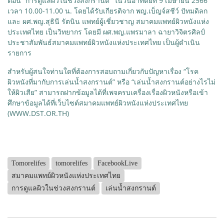
ตอน “การดูแลผิวในช่วงสงกรานต์” ในวันอาทิตย์ที่ 9 เมษายน 2566
เวลา 10.00-11.00 น. โดยได้รับเกียรติจาก พญ.เบ็ญจ์สชีว์ ปัทมดิลก
และ ผศ.พญ.สุธินี รัตนิน แพทย์ผู้เชี่ยวชาญ สมาคมแพทย์ผิวหนังแห่ง
ประเทศไทย เป็นวิทยากร โดยมี ผศ.พญ.แพรมาลา ฉายาวิจิตรศิลป์
ประชาสัมพันธ์สมาคมแพทย์ผิวหนังแห่งประเทศไทย เป็นผู้ดำเนิน
รายการ
สำหรับผู้สนใจท่านใดที่ต้องการสอบถามเกี่ยวกับปัญหาเรื่อง “โรค
ผิวหนังที่มากับการเล่นน้ำสงกรานต์” หรือ “เล่นน้ำสงกรานต์อย่างไรไม่
ให้ผิวเสีย” สามารถฝากข้อมูลได้ที่เพจครบเครื่องเรื่องผิวหนังหรือเข้า
ศึกษาข้อมูลได้ที่เว็บไซต์สมาคมแพทย์ผิวหนังแห่งประเทศไทย
(WWW.DST.OR.TH)
Tomorelifes
tomorelifes
FacebookLive
สมาคมแพทย์ผิวหนังแห่งประเทศไทย
การดูแลผิวในช่วงสงกรานต์
เล่นน้ำสงกรานต์