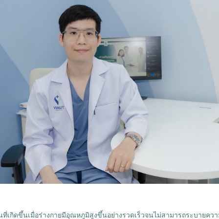
่เกิดขึ้นเมื่อร่างกายมีอุณหภูมิสูงขึ้นอย่างรวดเร็วจนไม่สามารถระบายคว