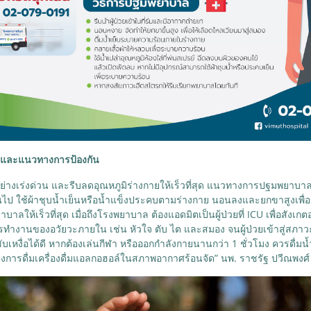
ต้นและแนวทางการป้องกัน
งเร่งด่วน และรีบลดอุณหภูมิร่างกายให้เร็วที่สุด แนวทางการปฐมพยาบาลเบื้อง
ไป ใช้ผ้าชุบน้ำเย็นหรือน้ำแข็งประคบตามร่างกาย นอนลงและยกขาสูงเพื่อเลือดไ
บาลให้เร็วที่สุด เมื่อถึงโรงพยาบาล ต้องแอดมิตเป็นผู้ป่วยที่ ICU เพื่อสังเก
งานของอวัยวะภายใน เช่น หัวใจ ตับ ไต และสมอง จนผู้ป่วยเข้าสู่สภาวะป
ับเหงื่อได้ดี หากต้องเล่นกีฬา หรือออกกำลังกายนานกว่า 1 ชั่วโมง ควรดื่มน้ำ
ยงการดื่มเครื่องดื่มแอลกอฮอล์ในสภาพอากาศร้อนจัด” นพ. ราชรัฐ ปวีณพงศ์