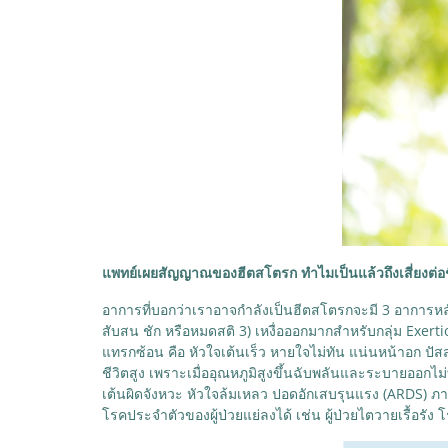
แพทย์เผยสัญญาณของฮีตสโตรก ทำไมเป็นแล้วถึงเสี่ยงต่อช
อาการที่บอกว่าเราอาจกำลังเป็นฮีตสโตรกจะมี 3 อาการหลั
สับสน ชัก หรือหมดสติ 3) เหงื่อออกมากสำหรับกลุ่ม Exerti
แทรกซ้อน คือ หัวใจเต้นเร็ว หายใจไม่ทัน แน่นหน้าอก ปัสส
ชีวิตสูง เพราะเมื่ออุณหภูมิสูงขึ้นฉับพลันและระบายอ
เต้นผิดจังหวะ หัวใจล้มเหลว ปอดอักเสบรุนแรง (ARDS) ภ
โรคประจำตัวของผู้ป่วยแย่ลงได้ เช่น ผู้ป่วยไตวายเรื้อรั