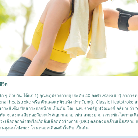
ีวิต
ก ๆ ด้วยกัน ได้แก่ 1) อุณหภูมิร่างกายสูงระดับ 40 องศาเซลเซส 2) อาการท
onal heatstroke หรือ ตัวแดงแต่ผิวแห้ง สำหรับกลุ่ม Classic Heatstroke ส
าวะสีเข้ม ปัสสาวะออกน้อย เป็นต้น โดย นพ. ราชรัฐ ปวีณพงศ์ อธิบายว่า “ตา
อกไม่ทัน จะส่งผลเสียต่ออวัยวะสำคัญมากมาย เช่น สมองบวม ภาวะชัก ไตวา
าวะเลือดออกง่ายหรือเกิดลิ่มเลือดทั่วร่างกาย (DIC) ตลอดจนกล้ามเนื้อส
ง โรคถุงลมโป่งพอง โรคหลอดเลือดหัวใจตีบ เป็นต้น