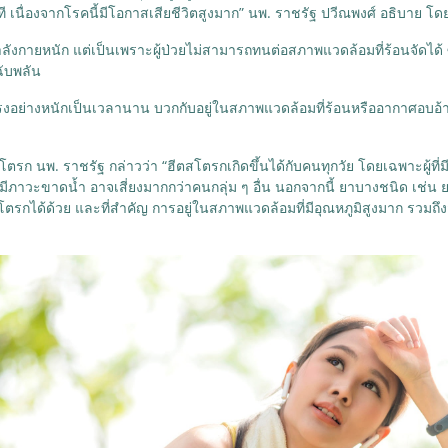
ที เนื่องจากโรคนี้มีโอกาสเสียชีวิตสูงมาก” นพ. ราชรัฐ ปวีณพงศ์ อธิบาย โ
ลังกายหนัก แต่เป็นเพราะผู้ป่วยไม่สามารถทนต่อสภาพแวดล้อมที่ร้อนจัดได้ ซึ
ฉับพลัน
งอย่างหนักเป็นเวลานาน บวกกับอยู่ในสภาพแวดล้อมที่ร้อนหรืออากาศอบอ้าวไ
สโตรก นพ. ราชรัฐ กล่าวว่า “ฮีตสโตรกเกิดขึ้นได้กับคนทุกวัย โดยเฉพาะผู้ที
มีภาวะขาดน้ำ อาจเสี่ยงมากกว่าคนกลุ่ม ๆ อื่น นอกจากนี้ ยาบางชนิด เช่น 
รกได้ด้วย และที่สำคัญ การอยู่ในสภาพแวดล้อมที่มีอุณหภูมิสูงมาก รวมถึงสถ