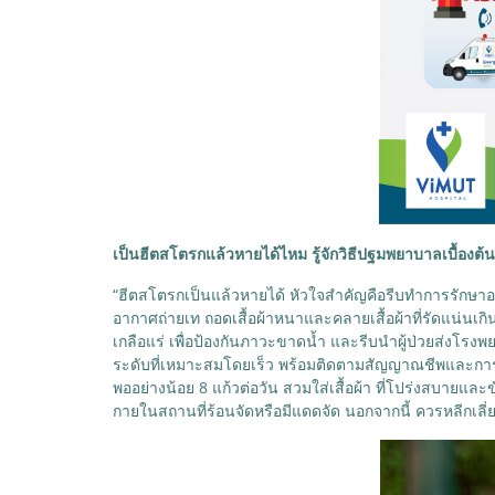
เป็นฮีตสโตรกแล้วหายได้ไหม รู้จักวิธีปฐมพยาบาลเบื้อง
“ฮีตสโตรกเป็นแล้วหายได้ หัวใจสำคัญคือรีบทำการรักษาอย่า
อากาศถ่ายเท ถอดเสื้อผ้าหนาและคลายเสื้อผ้าที่รัดแน่นเกิน
เกลือแร่ เพื่อป้องกันภาวะขาดน้ำ และรีบนำผู้ป่วยส่งโรงพยา
ระดับที่เหมาะสมโดยเร็ว พร้อมติดตามสัญญาณชีพและการทำ
พออย่างน้อย 8 แก้วต่อวัน สวมใส่เสื้อผ้า ที่โปร่งสบายและข
กายในสถานที่ร้อนจัดหรือมีแดดจัด นอกจากนี้ ควรหลีกเลี่