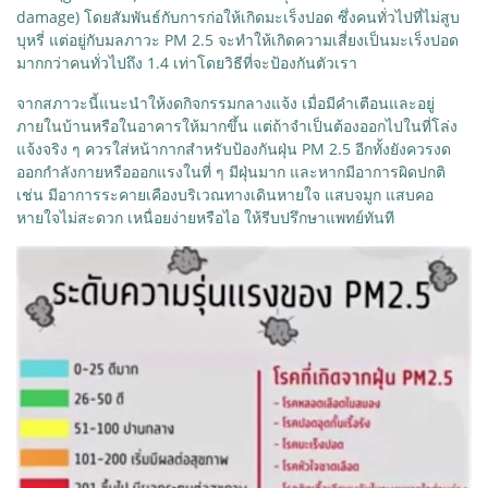
damage) โดยสัมพันธ์กับการก่อให้เกิดมะเร็งปอด ซึ่งคนทั่วไปที่ไม่สูบ
บุหรี่ แต่อยู่กับมลภาวะ PM 2.5 จะทำให้เกิดความเสี่ยงเป็นมะเร็งปอด
มากกว่าคนทั่วไปถึง 1.4 เท่าโดยวิธีที่จะป้องกันตัวเรา
จากสภาวะนี้แนะนำให้งดกิจกรรมกลางแจ้ง เมื่อมีคำเตือนและอยู่
ภายในบ้านหรือในอาคารให้มากขึ้น แต่ถ้าจำเป็นต้องออกไปในที่โล่ง
แจ้งจริง ๆ ควรใส่หน้ากากสำหรับป้องกันฝุ่น PM 2.5 อีกทั้งยังควรงด
ออกกำลังกายหรือออกแรงในที่ ๆ มีฝุ่นมาก และหากมีอาการผิดปกติ
เช่น มีอาการระคายเคืองบริเวณทางเดินหายใจ แสบจมูก แสบคอ
หายใจไม่สะดวก เหนื่อยง่ายหรือไอ ให้รีบปรึกษาแพทย์ทันที