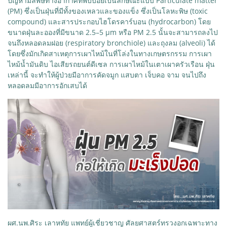
ปัญหามลพิษทางอากาศที่พบบ่อยเป็นลักษณะแบบ Particulate matter
(PM) ซึ่งเป็นฝุ่นที่มีทั้งของเหลวและของแข็ง ซึ่งเป็นโลหะพิษ (toxic
compound) และสารประกอบไฮโดรคาร์บอน (hydrocarbon) โดย
ขนาดฝุ่นละอองที่มีขนาด 2.5–5 μm หรือ PM 2.5 นั้นจะสามารถลงไป
จนถึงหลอดลมฝอย (respiratory bronchiole) และถุงลม (alveoli) ได้
โดยซึ่งมักเกิดสาเหตุการเผาไหม้ในที่โล่งในทางเกษตรกรรม การเผา
ไหม้น้ำมันดิบ ไอเสียรถยนต์ดีเซล การเผาไหม้ในเตาเผาครัวเรือน ฝุ่น
เหล่านี้ จะทำให้ผู้ป่วยมีอาการคัดจมูก แสบตา เจ็บคอ จาม จนไปถึง
หลอดลมมีอาการอักเสบได้
ผศ.นพ.ศิระ เลาหทัย แพทย์ผู้เชี่ยวชาญ ศัลยศาสตร์ทรวงอกเฉพาะทาง