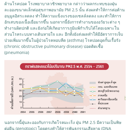
ด้านโรคปอด โรงพยาบาลวชิรพยาบาล กล่าวว่าผลกระทบของฝุ่น
ละอองขนาดเล็กต่อสุขภาพอนามัย PM 2.5 นั้น ส่งผลทำให้การต่อต้าน
อนุมูลอิสระลดลง ทำให้ความแข็งแรงของเซลล์ลดลง และทำให้การ
อักเสบของเนื้อเยื่อมากขึ้น นอกจากนี้ยังการทำงานของอวัยวะต่าง ๆ
ทำงานผิดปกติ และยังก่อให้เกิดอาการภูมิแพ้กำเริบได้โดยเฉพาะใน
ส่วนโรคระบบทางเดินหายใจ และ อีกทั้งยังส่งผลทำให้มีอัตราการเจ็บ
ป่วยเพิ่มมากขึ้นในผู้ป่วยโรคหอบหืด (asthma) โรคปอดอุดกั้นเรื้อรัง
(chronic obstructive pulmonary disease) ปอดติดเชื้อ
(pneumonia)
นอกจากนี้ฝุ่นละอองกับการเกิดโรคมะเร็ง ฝุ่น PM 2.5 มีความเป็นพิษ
ต่อยีน (genotoxic) โดยตรงทำให้สารพันธุกรรมเสียหาย (DNA