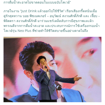
การดื่มน้ำสะอาดไม่ขาดตอนในแบบฉบับโคเวย์”
ภายในงาน “Just Drink แล้วออกไปใช้ชีวิต” เรียกเสียงกรี้ดสนั่นเมื่อ
คู่รักสุดหวาน บอย พีซเมคเกอร์ – อนุวัฒน์ สงวนศักดิ์ภักดี และ เจี๊ยบ –
พิจิตตรา สงวนศักดิ์ภักดี มาร่วมแชร์เคล็ดลับการมีสุขภาพและผิว
พรรณดีจากการดื่มน้ำสะอาด และประสบการณ์การใช้เครื่องกรองน้ำ
โคเวย์รุ่น Neo Plus ที่ช่วยทำให้ชีวิตสบายขึ้นอย่างคาดไม่ถึง