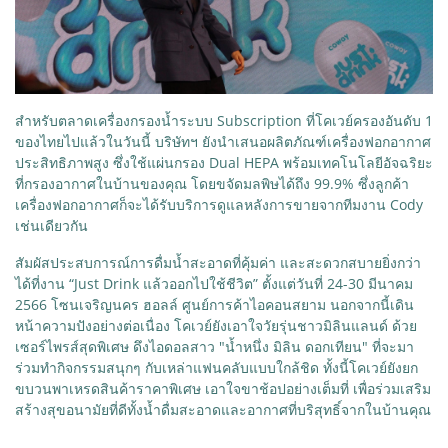
สำหรับตลาดเครื่องกรองน้ำระบบ Subscription ที่โคเวย์ครองอันดับ 1
ของไทยไปแล้วในวันนี้ บริษัทฯ ยังนำเสนอผลิตภัณฑ์เครื่องฟอกอากาศ
ประสิทธิภาพสูง ซึ่งใช้แผ่นกรอง Dual HEPA พร้อมเทคโนโลยีอัจฉริยะ
ที่กรองอากาศในบ้านของคุณ โดยขจัดมลพิษได้ถึง 99.9% ซึ่งลูกค้า
เครื่องฟอกอากาศก็จะได้รับบริการดูแลหลังการขายจากทีมงาน Cody
เช่นเดียวกัน
สัมผัสประสบการณ์การดื่มน้ำสะอาดที่คุ้มค่า และสะดวกสบายยิ่งกว่า
ได้ที่งาน “Just Drink แล้วออกไปใช้ชีวิต” ตั้งแต่วันที่ 24-30 มีนาคม
2566 โซนเจริญนคร ฮอลล์ ศูนย์การค้าไอคอนสยาม นอกจากนี้เดิน
หน้าความปังอย่างต่อเนื่อง โคเวย์ยังเอาใจวัยรุ่นชาวมิลินแลนด์ ด้วย
เซอร์ไพรส์สุดพิเศษ ดึงไอดอลสาว "น้ำหนึ่ง มิลิน ดอกเทียน" ที่จะมา
ร่วมทำกิจกรรมสนุกๆ กับเหล่าแฟนคลับแบบใกล้ชิด ทั้งนี้โคเวย์ยังยก
ขบวนพาเหรดสินค้าราคาพิเศษ เอาใจขาช้อปอย่างเต็มที่ เพื่อร่วมเสริม
สร้างสุขอนามัยที่ดีทั้งน้ำดื่มสะอาดและอากาศที่บริสุทธิ์จากในบ้านคุณ