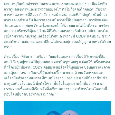
บอย–อนุวัฒน์ กล่าวว่า “หลายคนถามเราสองคนบ่อย ๆ ว่ามีเคล็ดลับ
การดูแลสุขภาพและผิวพรรณอย่างไร ทำไมถึงลุคเด็กตลอด เริ่มจาก
การทานอาหารที่ดี ออกกำลังกายสม่ำเสมอ และที่สำคัญต้องดื่มน้ำสะ
อาดเยอะๆด้วยครับ ยิ่งเราสองคนมีความขี้ลืมบ่อยเพราะภารกิจแต่ละ
วันแน่นมากๆ พอจะติดเครื่องกรองน้ำก็กังวลอยากได้น้ำที่สะอาดจริงๆ
และการบริการที่คุ้มค่า โชคดีที่ได้มาเจอระบบ Subscription ของโค
เวย์สามารถช่วยเราดูแลเรื่องนี้ทั้งหมด เพราะมี CODY นัดหมายเข้ามา
ดูแลทำความสะอาด และเปลี่ยนไส้กรองอยู่ตลอดสัญญาหายห่วงได้เลย
ครับ”
ด้าน เจี๊ยบ–พิจิตตรา เสริมว่า “ยอมรับเลยค่ะว่า เจี๊ยบมีวีรกรรมขี้ลืม
และโก๊ะๆ อยู่ตลอดให้คุณบอยปวดหัวนิดๆหน่อยๆ แต่พอใช้เครื่องกรอง
น้ำโคเวย์มีทีมงาน CODY คอยมาเซอร์วิสให้ทุกอย่าง ขอบอกว่าสะดวก
และคุ้มค่า เหมาะกับคนขี้ลืมอย่างเจี๊ยบมากค่ะ ด้วยนวัตกรรมและ
เครื่องมือทำความสะอาดที่ทันสมัยอย่าง Care Kit แถมมีมืออาชีพเข้า
มาดูแลด้วยใจแบบนี้ ยิ่งทำให้เรามั่นใจในคุณภาพน้ำดื่มว่าสะอาด
ปราศจากเชื้อแบคทีเรีย หรือสิ่งเจือปนต่างๆ การบริการโดนใจแบบนี้
ตอบโจทย์ชีวิตของพวกเรามากค่ะ”