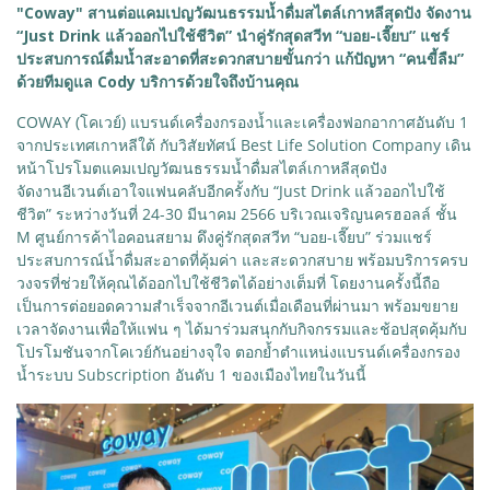
"Coway" สานต่อแคมเปญวัฒนธรรมน้ำดื่มสไตล์เกาหลีสุดปัง จัดงาน
“Just Drink แล้วออกไปใช้ชีวิต” นำคู่รักสุดสวีท “บอย-เจี๊ยบ” แชร์
ประสบการณ์ดื่มน้ำสะอาดที่สะดวกสบายขั้นกว่า แก้ปัญหา “คนขี้ลืม”
ด้วยทีมดูแล Cody บริการด้วยใจถึงบ้านคุณ
COWAY (โคเวย์) แบรนด์เครื่องกรองน้ำและเครื่องฟอกอากาศอันดับ 1
จากประเทศเกาหลีใต้ กับวิสัยทัศน์ Best Life Solution Company เดิน
หน้าโปรโมตแคมเปญวัฒนธรรมน้ำดื่มสไตล์เกาหลีสุดปัง
จัดงานอีเวนต์เอาใจแฟนคลับอีกครั้งกับ “Just Drink แล้วออกไปใช้
ชีวิต” ระหว่างวันที่ 24-30 มีนาคม 2566 บริเวณเจริญนครฮอลล์ ชั้น
M ศูนย์การค้าไอคอนสยาม ดึงคู่รักสุดสวีท “บอย-เจี๊ยบ” ร่วมแชร์
ประสบการณ์น้ำดื่มสะอาดที่คุ้มค่า และสะดวกสบาย พร้อมบริการครบ
วงจรที่ช่วยให้คุณได้ออกไปใช้ชีวิตได้อย่างเต็มที่ โดยงานครั้งนี้ถือ
เป็นการต่อยอดความสำเร็จจากอีเวนต์เมื่อเดือนที่ผ่านมา พร้อมขยาย
เวลาจัดงานเพื่อให้แฟน ๆ ได้มาร่วมสนุกกับกิจกรรมและช้อปสุดคุ้มกับ
โปรโมชันจากโคเวย์กันอย่างจุใจ ตอกย้ำตำแหน่งแบรนด์เครื่องกรอง
น้ำระบบ Subscription อันดับ 1 ของเมืองไทยในวันนี้