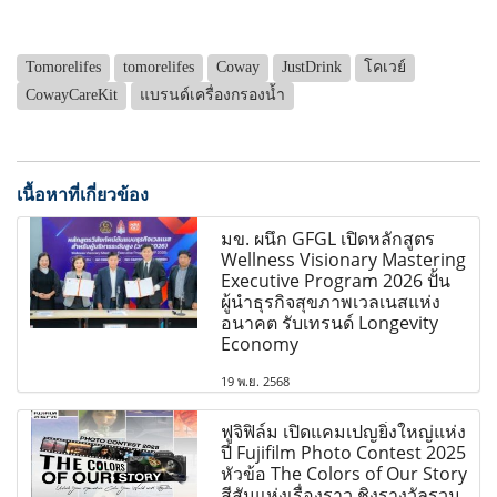
Tomorelifes
tomorelifes
Coway
JustDrink
โคเวย์
CowayCareKit
แบรนด์เครื่องกรองน้ำ
เนื้อหาที่เกี่ยวข้อง
มข. ผนึก GFGL เปิดหลักสูตร
Wellness Visionary Mastering
Executive Program 2026 ปั้น
ผู้นำธุรกิจสุขภาพเวลเนสแห่ง
อนาคต รับเทรนด์ Longevity
Economy
19 พ.ย. 2568
ฟูจิฟิล์ม เปิดแคมเปญยิ่งใหญ่แห่ง
ปี Fujifilm Photo Contest 2025
หัวข้อ The Colors of Our Story
สีสันแห่งเรื่องราว ชิงรางวัลรวม