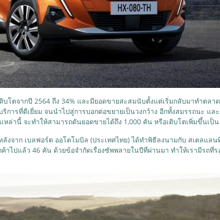
 เติบโตจากปี 2564 ถึง 34% และมียอดขายสะสมนับตั้งแต่เริ่มกลับมาทำตลาดใ
ริการที่ดีเยี่ยม จนนำไปสู่การบอกต่อขยายเป็นวงกว้าง อีกทั้งสมรรถนะ แ
หล่านี้ จะทำให้สามารถดันยอดขายได้ถึง 1,000 คัน หรือเติบโตเพิ่มขึ้นเป็
ังจาก เบลฟอร์ต ออโตโมบิล (ประเทศไทย) ได้ทำพิธีลงนามกับ สเตลแลนทิส เ
าไปแล้ว 46 คัน ด้วยข้อจำกัดเรื่องซัพพลายในปีที่ผ่านมา ทำให้เรามีรถที่รอ