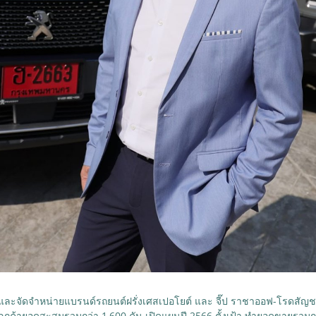
ข้าและจัดจำหน่ายแบรนด์รถยนต์ฝรั่งเศสเปอโยต์ และ จี๊ป ราชาออฟ-โรดสั
ลูกค้ายอดสะสมรวมกว่า 1,600 คัน เปิดแผนปี 2566 ตั้งเป้า ทำยอดขายรวมกว่