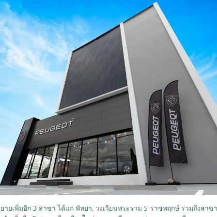
ด้ขยายเพิ่มอีก 3 สาขา ได้แก่ พัทยา, วงเวียนพระราม 5-ราชพฤกษ์ รวมถึงสาข