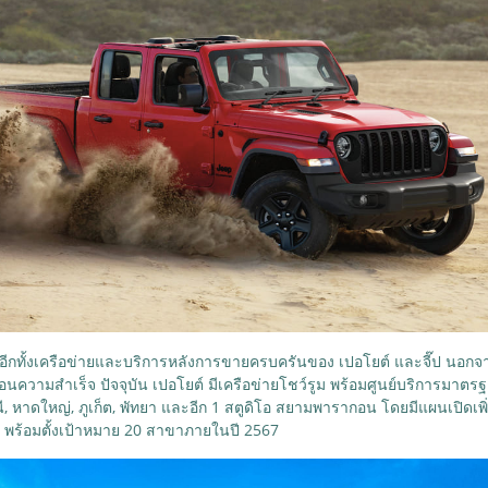
อีกทั้งเครือข่ายและบริการหลังการขายครบครันของ เปอโยต์ และจี๊ป นอกจาก
เคลื่อนความสำเร็จ ปัจจุบัน เปอโยต์ มีเครือข่ายโชว์รูม พร้อมศูนย์บริการม
ี, หาดใหญ่, ภูเก็ต, พัทยา และอีก 1 สตูดิโอ สยามพารากอน โดยมีแผนเปิดเพิ
ฯ พร้อมตั้งเป้าหมาย 20 สาขาภายในปี 2567