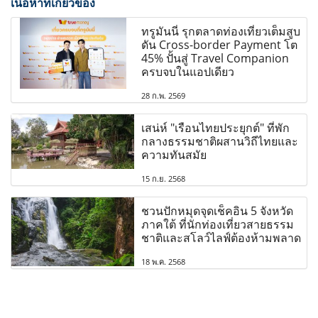
เนื้อหาที่เกี่ยวข้อง
ทรูมันนี่ รุกตลาดท่องเที่ยวเต็มสูบ
ดัน Cross-border Payment โต
45% ปั้นสู่ Travel Companion
ครบจบในแอปเดียว
28 ก.พ. 2569
เสน่ห์ "เรือนไทยประยุกต์" ที่พัก
กลางธรรมชาติผสานวิถีไทยและ
ความทันสมัย
15 ก.ย. 2568
ชวนปักหมุดจุดเช็คอิน 5 จังหวัด
ภาคใต้ ที่นักท่องเที่ยวสายธรรม
ชาติและสโลว์ไลฟ์ต้องห้ามพลาด
18 พ.ค. 2568