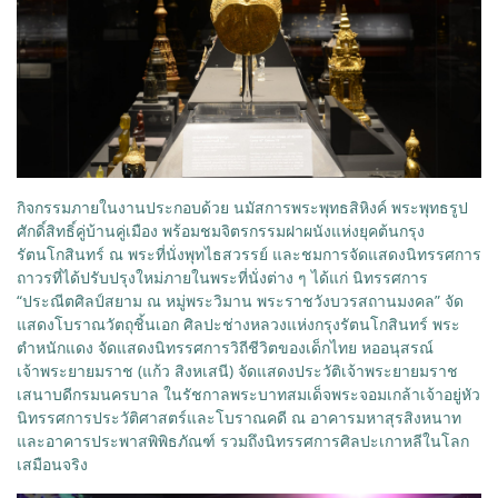
กิจกรรมภายในงานประกอบด้วย นมัสการพระพุทธสิหิงค์ พระพุทธรูป
ศักดิ์สิทธิ์คู่บ้านคู่เมือง พร้อมชมจิตรกรรมฝาผนังแห่งยุคต้นกรุง
รัตนโกสินทร์ ณ พระที่นั่งพุทไธสวรรย์ และชมการจัดแสดงนิทรรศการ
ถาวรที่ได้ปรับปรุงใหม่ภายในพระที่นั่งต่าง ๆ ได้แก่ นิทรรศการ
“ประณีตศิลป์สยาม ณ หมู่พระวิมาน พระราชวังบวรสถานมงคล” จัด
แสดงโบราณวัตถุชิ้นเอก ศิลปะช่างหลวงแห่งกรุงรัตนโกสินทร์ พระ
ตำหนักแดง จัดแสดงนิทรรศการวิถีชีวิตของเด็กไทย หออนุสรณ์
เจ้าพระยายมราช (แก้ว สิงหเสนี) จัดแสดงประวัติเจ้าพระยายมราช
เสนาบดีกรมนครบาล ในรัชกาลพระบาทสมเด็จพระจอมเกล้าเจ้าอยู่หัว
นิทรรศการประวัติศาสตร์และโบราณคดี ณ อาคารมหาสุรสิงหนาท
และอาคารประพาสพิพิธภัณฑ์ รวมถึงนิทรรศการศิลปะเกาหลีในโลก
เสมือนจริง