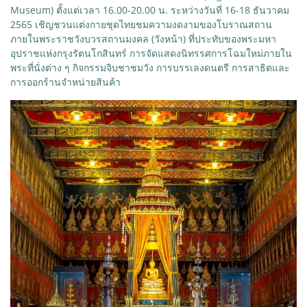
Museum) ตั้งแต่เวลา 16.00-20.00 น. ระหว่างวันที่ 16-18 ธันวาคม
2565 เชิญชวนแต่งกายชุดไทยชมความงดงามของโบราณสถาน
ภายในพระราชวังบวรสถานมงคล (วังหน้า) ที่ประทับของพระมหา
อุปราชแห่งกรุงรัตนโกสินทร์ การจัดแสดงนิทรรศการโฉมใหม่ภายใน
พระที่นั่งต่าง ๆ กิจกรรมจิบชาชมวัง การบรรเลงดนตรี การสาธิตและ
การออกร้านจำหน่ายสินค้า