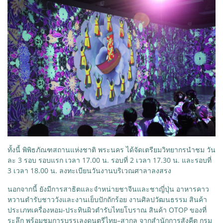
ทั้งนี้ พิพิธภัณฑสถานแห่งชาติ พระนคร ได้จัดเตรียมวิทยากรนำชม วัน
ละ 3 รอบ รอบแรก เวลา 17.00 น. รอบที่ 2 เวลา 17.30 น. และรอบที่
3 เวลา 18.00 น. ลงทะเบียนวันงานบริเวณศาลาลงสรง
นอกจากนี้ ยังมีการสาธิตและจำหน่ายชาจีนและชาญี่ปุ่น อาหารคาว
หวานตำรับชาววังและงานเย็บปักถักร้อย งานศิลปวัฒนธรรม สินค้า
ประเภทเครื่องหอม-ประทินผิวตำรับไทยโบราณ สินค้า OTOP ของที่
ระลึก พร้อมชมการบรรเลงดนตรีไทย–สากล จากสำนักการสังคีต กรม