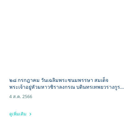
๒๘ กรกฎาคม วันเฉลิมพระชนมพรรษา สมเด็จ
พระเจ้าอยู่หัวมหาวชิราลงกรณ บดินทรเทพยวรางกูร
รัชกาลที่ ๑๐ ขอพระองค์ทรงพระเจริญ
4 ส.ค. 2566
ดูเพิ่มเติม